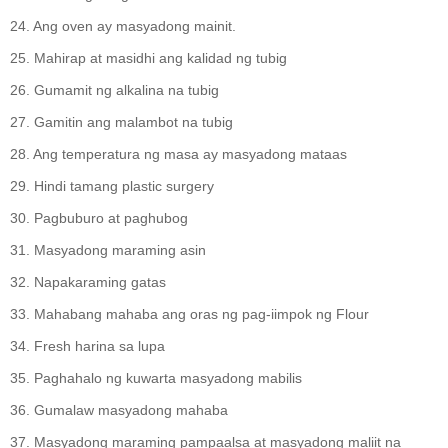
24. Ang oven ay masyadong mainit.
25. Mahirap at masidhi ang kalidad ng tubig
26. Gumamit ng alkalina na tubig
27. Gamitin ang malambot na tubig
28. Ang temperatura ng masa ay masyadong mataas
29. Hindi tamang plastic surgery
30. Pagbuburo at paghubog
31. Masyadong maraming asin
32. Napakaraming gatas
33. Mahabang mahaba ang oras ng pag-iimpok ng Flour
34. Fresh harina sa lupa
35. Paghahalo ng kuwarta masyadong mabilis
36. Gumalaw masyadong mahaba
37. Masyadong maraming pampaalsa at masyadong maliit na