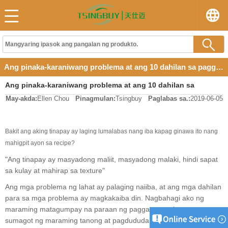
Ang pinaka-karaniwang problema at ang 10 dahilan sa paggawa ng tinapay
Ang pinaka-karaniwang problema at ang 10 dahilan sa
May-akda:
Ellen Chou
Pinagmulan:
Tsingbuy
Paglabas sa.:
2019-06-05
paggawa ng tinapay
Bakit ang aking tinapay ay laging lumalabas nang iba kapag ginawa ito nang
mahigpit ayon sa recipe?
"Ang tinapay ay masyadong maliit, masyadong malaki, hindi sapat
sa kulay at mahirap sa texture"
Ang mga problema ng lahat ay palaging naiiba, at ang mga dahilan
para sa mga problema ay magkakaiba din. Nagbahagi ako ng
maraming matagumpay na paraan ng paggawa ng tinapay at
sumagot ng maraming tanong at pagdududa tungkol sa paggawa