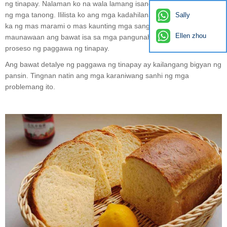
ng tinapay. Nalaman ko na wala lamang isang dahilan para sa lahat
ng mga tanong. Ililista ko ang mga kadahilanang ito at binibigyan
Sally
ka ng mas marami o mas kaunting mga sanggunian upang
Ellen zhou
maunawaan ang bawat isa sa mga pangunahing detalye ng
proseso ng paggawa ng tinapay.
Ang bawat detalye ng paggawa ng tinapay ay kailangang bigyan ng
pansin. Tingnan natin ang mga karaniwang sanhi ng mga
problemang ito.