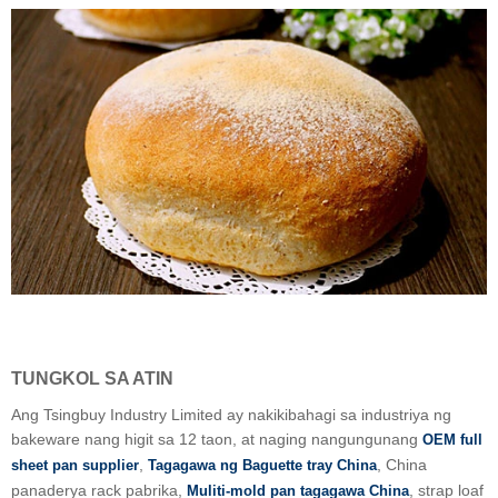
TUNGKOL SA ATIN
Ang Tsingbuy Industry Limited ay nakikibahagi sa industriya ng
bakeware nang higit sa 12 taon, at naging nangungunang
OEM full
,
, China
sheet pan supplier
Tagagawa ng Baguette tray China
panaderya rack pabrika,
, strap loaf
Muliti-mold pan tagagawa China