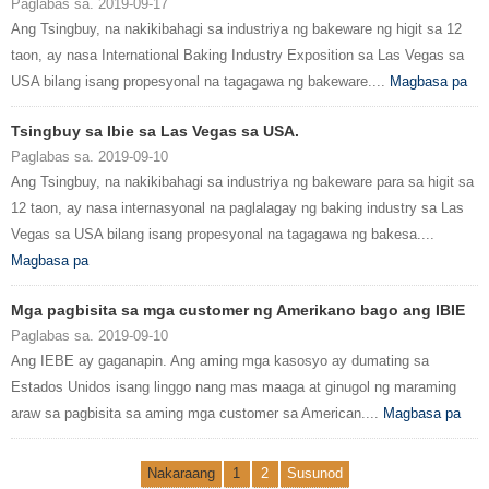
Paglabas sa. 2019-09-17
Ang Tsingbuy, na nakikibahagi sa industriya ng bakeware ng higit sa 12
taon, ay nasa International Baking Industry Exposition sa Las Vegas sa
USA bilang isang propesyonal na tagagawa ng bakeware....
Magbasa pa
Tsingbuy sa Ibie sa Las Vegas sa USA.
Paglabas sa. 2019-09-10
Ang Tsingbuy, na nakikibahagi sa industriya ng bakeware para sa higit sa
12 taon, ay nasa internasyonal na paglalagay ng baking industry sa Las
Vegas sa USA bilang isang propesyonal na tagagawa ng bakesa....
Magbasa pa
Mga pagbisita sa mga customer ng Amerikano bago ang IBIE
Paglabas sa. 2019-09-10
Ang IEBE ay gaganapin. Ang aming mga kasosyo ay dumating sa
Estados Unidos isang linggo nang mas maaga at ginugol ng maraming
araw sa pagbisita sa aming mga customer sa American....
Magbasa pa
Nakaraang
1
2
Susunod