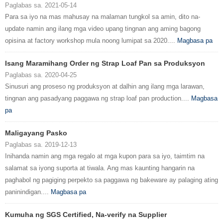
Paglabas sa. 2021-05-14
Para sa iyo na mas mahusay na malaman tungkol sa amin, dito na-
update namin ang ilang mga video upang tingnan ang aming bagong
opisina at factory workshop mula noong lumipat sa 2020....
Magbasa pa
Isang Maramihang Order ng Strap Loaf Pan sa Produksyon
Paglabas sa. 2020-04-25
Sinusuri ang proseso ng produksyon at dalhin ang ilang mga larawan,
tingnan ang pasadyang paggawa ng strap loaf pan production....
Magbasa
pa
Maligayang Pasko
Paglabas sa. 2019-12-13
Inihanda namin ang mga regalo at mga kupon para sa iyo, taimtim na
salamat sa iyong suporta at tiwala. Ang mas kaunting hangarin na
paghabol ng pagiging perpekto sa paggawa ng bakeware ay palaging ating
paninindigan....
Magbasa pa
Kumuha ng SGS Certified, Na-verify na Supplier