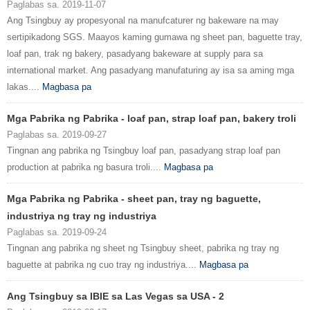
Paglabas sa. 2019-11-07
Ang Tsingbuy ay propesyonal na manufcaturer ng bakeware na may
sertipikadong SGS. Maayos kaming gumawa ng sheet pan, baguette tray,
loaf pan, trak ng bakery, pasadyang bakeware at supply para sa
international market. Ang pasadyang manufaturing ay isa sa aming mga
lakas....
Magbasa pa
Mga Pabrika ng Pabrika - loaf pan, strap loaf pan, bakery troli
Paglabas sa. 2019-09-27
Tingnan ang pabrika ng Tsingbuy loaf pan, pasadyang strap loaf pan
production at pabrika ng basura troli....
Magbasa pa
Mga Pabrika ng Pabrika - sheet pan, tray ng baguette,
industriya ng tray ng industriya
Paglabas sa. 2019-09-24
Tingnan ang pabrika ng sheet ng Tsingbuy sheet, pabrika ng tray ng
baguette at pabrika ng cuo tray ng industriya....
Magbasa pa
Ang Tsingbuy sa IBIE sa Las Vegas sa USA - 2