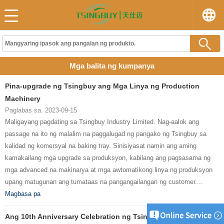
Mga balita ng kumpanya
Pina-upgrade ng Tsingbuy ang Mga Linya ng Production
Machinery
Paglabas sa. 2023-09-15
Maligayang pagdating sa Tsingbuy Industry Limited. Nag-aalok ang
passage na ito ng malalim na paggalugad ng pangako ng Tsingbuy sa
kalidad ng komersyal na baking tray. Sinisiyasat namin ang aming
kamakailang mga upgrade sa produksyon, kabilang ang pagsasama ng
mga advanced na makinarya at mga awtomatikong linya ng produksyon
upang matugunan ang tumataas na pangangailangan ng customer....
Magbasa pa
Ang 10th Anniversary Celebration ng Tsingbuy Company (The