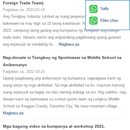
Foreign Trade Team)
Sally
Paglabas sa. 2023-03-14
Ang Tsingbuy Industry Limited ay isang propesyonal na tagagawa ng
Ellen zhou
bakeware na may higit sa 15 taong karanasan. Noong ika-9 ng Marso,
2023, sampung taong gulang ang kumpanya ng Tsingbuy, ang foreign
trade team. Idinaos namin ang engrandeng pagdiriwang upang gunitain
ang espesyal na sandaling ito....
Magbasa pa
Nag-donate si Tsingbuy ng Sportswear sa Middle School sa
Anibersaryo
Paglabas sa. 2022-10-14
Upang ipagdiwang ang anibersaryo ng kumpanya, nagsagawa kami ng
isang serye ng mga aktibidad. Sa mga aktibidad na ito, mayroon kaming
isang espesyal na bagay na nais naming ibahagi sa iyo. Ibig sabihin, nag-
donate kami ng sportswear sa school sports team ng Longkou Middle
School sa Xingguo County, Ganzhou City, Na nasa mountain village....
Magbasa pa
Mga bagong video sa kumpanya at workshop 2021.