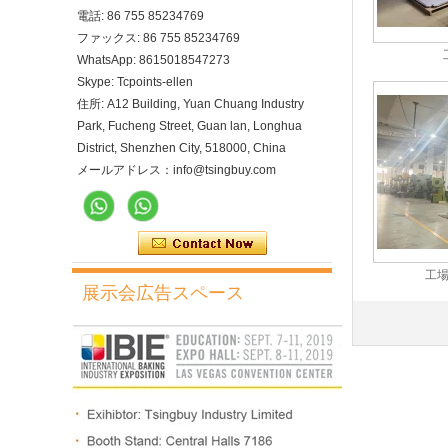
電話: 86 755 85234769
ファックス: 86 755 85234769
WhatsApp: 8615018547273
Skype: Tcpoints-ellen
住所: A12 Building, Yuan Chuang Industry
Park, Fucheng Street, Guan lan, Longhua
District, Shenzhen City, 518000, China
メールアドレス：info@tsingbuy.com
工
展示会広告スペース