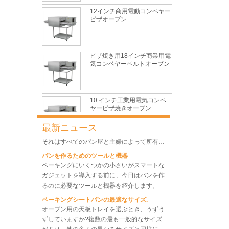
性、長寿命、低価格という特徴を備えてお
12インチ商用電動コンベヤー
り、依然として天板市場で主導的な役割を果
最も一般的な問題と製パン中の10の理由
ピザオーブン
たしています。
この箇所では、最も一般的な問題とその原因
について説明します。
グルテン形成に影響する主な要因は何ですか
ピザ焼き用18インチ商業用電
毎日のベーキングで最も一般的で基本的な材
気コンベヤーベルトオーブン
料の1つとして、小麦粉は見た目ほど単純で
はないため、パンの性能を制御するのは非常
に困難です。
伝統的なデンマークの生地の泡立て器とは何
10 インチ工業用電気コンベ
ですか？
ヤーピザ焼きオーブン
伝統的な大まかな泡立て器は、安価でコンパ
クトで柔軟で便利なペストリーツールです。
最新ニュース
それはすべてのパン屋と主婦によって所有さ
れるに値します。
産業用商業ステンレス鋼コン
パンを作るためのツールと機器
ベヤーピザ焼きオーブン
ベーキングにいくつかの小さいがスマートな
ガジェットを導入する前に、今日はパンを作
るのに必要なツールと機器を紹介します。
ベーキングシートパンの最適なサイズ.
オーブン用の天板トレイを選ぶとき、うずう
ずしていますか?複数の最も一般的なサイズ
があり、他の多くの異なるサイズと同様に、