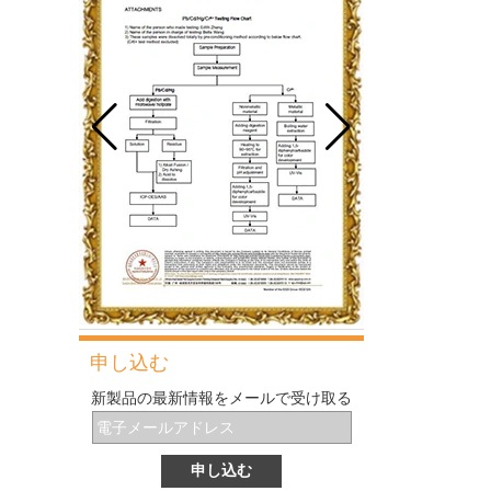
り、依然として天板市場で主導的な役割を果
最も一般的な問題と製パン中の10の理由
たしています。
この箇所では、最も一般的な問題とその原因
について説明します。
グルテン形成に影響する主な要因は何ですか
毎日のベーキングで最も一般的で基本的な材
料の1つとして、小麦粉は見た目ほど単純で
はないため、パンの性能を制御するのは非常
に困難です。
伝統的なデンマークの生地の泡立て器とは何
ですか？
伝統的な大まかな泡立て器は、安価でコンパ
クトで柔軟で便利なペストリーツールです。
それはすべてのパン屋と主婦によって所有さ
れるに値します。
パンを作るためのツールと機器
ベーキングにいくつかの小さいがスマートな
ガジェットを導入する前に、今日はパンを作
るのに必要なツールと機器を紹介します。
申し込む
ベーキングシートパンの最適なサイズ.
新製品の最新情報をメールで受け取る
オーブン用の天板トレイを選ぶとき、うずう
ずしていますか?複数の最も一般的なサイズ
があり、他の多くの異なるサイズと同様に、
どのサイズのベーキングシートパンを選択す
Cordierite Baking Pizza Stoneとその利点は
る必要がありますか?さまざまなサイズのベ