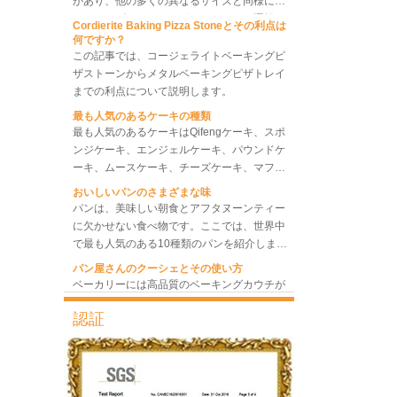
どのサイズのベーキングシートパンを選択す
Cordierite Baking Pizza Stoneとその利点は
る必要がありますか?さまざまなサイズのベ
何ですか？
ーキング トレイの中で、最適なものと最適な
この記事では、コージェライトベーキングピ
ものを選択したり、いくつかの異なるサイズ
ザストーンからメタルベーキングピザトレイ
のシート トレイのセットを選択したりして、
までの利点について説明します。
ベーカリー対流オーブン 10
最高のベーキング パフォーマンスと最高のベ
最も人気のあるケーキの種類
トレイ回転ラックオーブン
ーキング効率を達成し、コストを節約できる
最も人気のあるケーキはQifengケーキ、スポ
ようにするために、何に注意する必要があり
ンジケーキ、エンジェルケーキ、パウンドケ
ますか?より多くのトレイをバーリングし、
ーキ、ムースケーキ、チーズケーキ、マフィ
私たちの労力を可能な限り節約します。
8トレイ業務用対流オーブン
ンケーキ、Bundtケーキです。
おいしいパンのさまざまな味
電気パン焼きオーブン
パンは、美味しい朝食とアフタヌーンティー
に欠かせない食べ物です。ここでは、世界中
で最も人気のある10種類のパンを紹介しま
す。
パン屋さんのクーシェとその使い方
ベーカリーには高品質のベーキングカウチが
欠かせません。ここで私たちはあなたにベー
キングカウチメーカーからのパッセンジャー
認証
をお届けします。私たちは最も自然な素材で
天板のトレイに最適な金属素材は何ですか?
あり、パンのカウチとしてふさわしいリネン
これは完全に真実です。金属製の天板は、食
ブレッドベーキングカウチの情報と使用法を
品に安全で、優れた熱伝導率、優れた耐久
共有します。
性、長寿命、低価格という特徴を備えてお