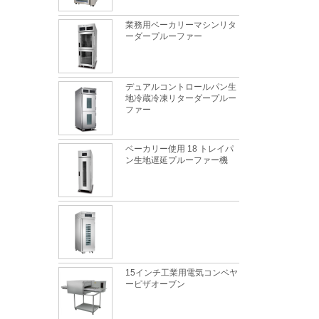
業務用ベーカリーマシンリタ
ーダープルーファー
デュアルコントロールパン生
地冷蔵冷凍リターダープルー
ファー
ベーカリー使用 18 トレイパ
ン生地遅延プルーファー機
15インチ工業用電気コンベヤ
天板のトレイに最適な金属素材は何ですか?
ーピザオーブン
これは完全に真実です。金属製の天板は、食
品に安全で、優れた熱伝導率、優れた耐久