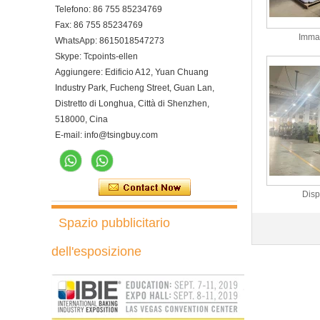
Telefono: 86 755 85234769
Fax: 86 755 85234769
Immag
WhatsApp: 8615018547273
Skype: Tcpoints-ellen
Aggiungere: Edificio A12, Yuan Chuang
Industry Park, Fucheng Street, Guan Lan,
Distretto di Longhua, Città di Shenzhen,
518000, Cina
E-mail: info@tsingbuy.com
Disp
Spazio pubblicitario
dell'esposizione
Forno Elettrico A Convezione
Rotante 10 Teglie Con
Lievitatore