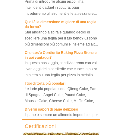
intelligenti gadget in cottura, oggi
Forno Elettrico A Convezione
introdurremo gli strumenti e le attrezzature
Rotante 10 Teglie Con
Lievitatore
necessarie per fare il pane.
Qual è la dimensione migliore di una teglia
da forno?
Stai andando a spirale quando decidi di
Forno a convezione rotativa
scegliere una teglia per il tuo forno? Ci sono
a 10 teglie Forno per pane
più dimensioni più comuni e insieme ad altre
da forno
molte dimensioni diverse, quale dimensione
Che cos'è Cordierite Baking Pizza Stone e
della teglia dovrebbe essere scelta? Cosa
i suoi vantaggi?
Forno Elettrico A Convezione
dovremmo notare tra teglie di diverse
In questo passaggio, condivideremo con voi
Rotante A 5 Teglie Con
dimensioni, in modo da poter scegliere la
i vantaggi della cordierite che cuoce la pizza
Lievitatore
migliore e la più adatta, oppure scegliere di
in pietra su una teglia per pizza in metallo.
avere un set di teglie con diverse
I tipi di torta più popolari
dimensioni, raggiungendo le migliori
Lievitatore per macchine da
Le torte più popolari sono Qifeng Cake, Pan
prestazioni di cottura e la massima efficienza
forno commerciali
di Spagna, Angel Cake, Pound Cake,
di cottura, risparmiando sui costi per
Mousse Cake, Cheese Cake, Muffin Cake,
seppellire più vassoi e risparmiare il più
Bundt Cake.
Diversi sapori di pane delizioso
possibile il nostro lavoro.
Lievitatore refrigerato per
Il pane è sempre un alimento imperdibile per
pasta di pane a doppio
una buona colazione e per il tè pomeridiano.
controllo
Qui presentiamo 10 tipi di pane più popolari
Certificazioni
in tutto il mondo.
Cosa è Baker's Couche e come usarlo
Panetteria Utilizzare 18