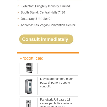
Forno a convezione rotativa
a 10 teglie Forno per pane
da forno
Forno Elettrico A Convezione
Rotante A 5 Teglie Con
Lievitatore
Lievitatore per macchine da
forno commerciali
Prodotti caldi
Lievitatore refrigerato per
pasta di pane a doppio
controllo
Panetteria Utilizzare 18
vassoi per la lievitazione
della pasta di pane