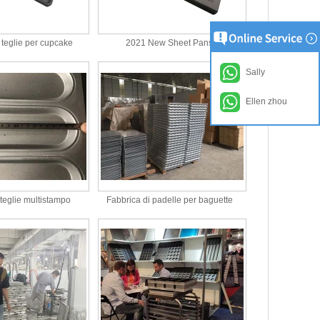
teglie per cupcake
2021 New Sheet Pans
Sally
Ellen zhou
 teglie multistampo
Fabbrica di padelle per baguette