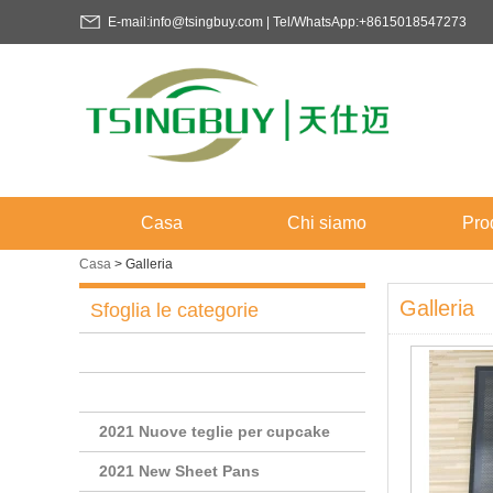
E-mail:info@tsingbuy.com | Tel/WhatsApp:+8615018547273
Casa
Chi siamo
Prod
Casa
>
Galleria
Galleria
Sfoglia le categorie
2021 Nuove teglie per cupcake
2021 New Sheet Pans