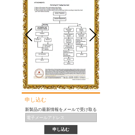
り、依然として天板市場で主導的な役割を果
最も一般的な問題と製パン中の10の理由
たしています。
この箇所では、最も一般的な問題とその原因
について説明します。
グルテン形成に影響する主な要因は何ですか
毎日のベーキングで最も一般的で基本的な材
料の1つとして、小麦粉は見た目ほど単純で
はないため、パンの性能を制御するのは非常
に困難です。
伝統的なデンマークの生地の泡立て器とは何
ですか？
伝統的な大まかな泡立て器は、安価でコンパ
クトで柔軟で便利なペストリーツールです。
それはすべてのパン屋と主婦によって所有さ
れるに値します。
パンを作るためのツールと機器
ベーキングにいくつかの小さいがスマートな
ガジェットを導入する前に、今日はパンを作
申し込む
るのに必要なツールと機器を紹介します。
ベーキングシートパンの最適なサイズ.
新製品の最新情報をメールで受け取る
オーブン用の天板トレイを選ぶとき、うずう
ずしていますか?複数の最も一般的なサイズ
があり、他の多くの異なるサイズと同様に、
どのサイズのベーキングシートパンを選択す
Cordierite Baking Pizza Stoneとその利点は