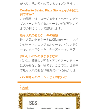
どのサイズのベーキングシートパンを選択す
Cordierite Baking Pizza Stoneとその利点は
る必要がありますか?さまざまなサイズのベ
何ですか？
ーキング トレイの中で、最適なものと最適な
この記事では、コージェライトベーキングピ
ものを選択したり、いくつかの異なるサイズ
ザストーンからメタルベーキングピザトレイ
のシート トレイのセットを選択したりして、
までの利点について説明します。
ベーカリー対流オーブン 10
トレイ回転ラックオーブン
最高のベーキング パフォーマンスと最高のベ
最も人気のあるケーキの種類
ーキング効率を達成し、コストを節約できる
最も人気のあるケーキはQifengケーキ、スポ
ようにするために、何に注意する必要があり
ンジケーキ、エンジェルケーキ、パウンドケ
ますか?より多くのトレイをバーリングし、
ーキ、ムースケーキ、チーズケーキ、マフィ
8トレイ業務用対流オーブン
私たちの労力を可能な限り節約します。
電気パン焼きオーブン
ンケーキ、Bundtケーキです。
おいしいパンのさまざまな味
パンは、美味しい朝食とアフタヌーンティー
に欠かせない食べ物です。ここでは、世界中
で最も人気のある10種類のパンを紹介しま
す。
パン屋さんのクーシェとその使い方
ベーカリーには高品質のベーキングカウチが
欠かせません。ここで私たちはあなたにベー
キングカウチメーカーからのパッセンジャー
認証
をお届けします。私たちは最も自然な素材で
天板のトレイに最適な金属素材は何ですか?
あり、パンのカウチとしてふさわしいリネン
これは完全に真実です。金属製の天板は、食
ブレッドベーキングカウチの情報と使用法を
品に安全で、優れた熱伝導率、優れた耐久
共有します。
性、長寿命、低価格という特徴を備えてお