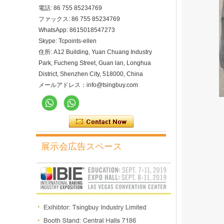
電話: 86 755 85234769
ファックス: 86 755 85234769
WhatsApp: 8615018547273
Skype: Tcpoints-ellen
住所: A12 Building, Yuan Chuang Industry
Park, Fucheng Street, Guan lan, Longhua
District, Shenzhen City, 518000, China
メールアドレス：info@tsingbuy.com
展示会広告スペース