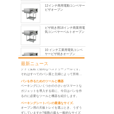
性、長寿命、低価格という特徴を備えてお
12インチ商用電動コンベヤー
り、依然として天板市場で主導的な役割を果
ピザオーブン
最も一般的な問題と製パン中の10の理由
たしています。
この箇所では、最も一般的な問題とその原因
について説明します。
グルテン形成に影響する主な要因は何ですか
ピザ焼き用18インチ商業用電
気コンベヤーベルトオーブン
毎日のベーキングで最も一般的で基本的な材
料の1つとして、小麦粉は見た目ほど単純で
はないため、パンの性能を制御するのは非常
に困難です。
伝統的なデンマークの生地の泡立て器とは何
10 インチ工業用電気コンベ
ですか？
ヤーピザ焼きオーブン
伝統的な大まかな泡立て器は、安価でコンパ
最新ニュース
クトで柔軟で便利なペストリーツールです。
それはすべてのパン屋と主婦によって所有さ
産業用商業ステンレス鋼コン
れるに値します。
パンを作るためのツールと機器
ベヤーピザ焼きオーブン
ベーキングにいくつかの小さいがスマートな
ガジェットを導入する前に、今日はパンを作
るのに必要なツールと機器を紹介します。
ベーキングシートパンの最適なサイズ.
オーブン用の天板トレイを選ぶとき、うずう
ずしていますか?複数の最も一般的なサイズ
があり、他の多くの異なるサイズと同様に、