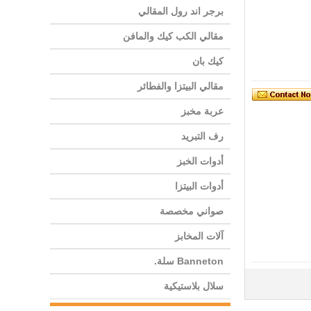
برجر اند رول المقالي
مقالي الكب كيك والمافن
كيك بان
مقالي البيتزا والفطائر
عربة مخبز
رف التبريد
أدوات الخبز
أدوات البيتزا
صواني مخصصة
آلات المخابز
Banneton سلة.
سلال بلاستيكية