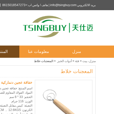
بريد الالكتروني:info@tsingbuy.com | هاتف / واتس اب:+8615018547273
منزل
معلومات عنا
المنت
منزل، بيت
>
فئة
>
أدوات الخبز
>
المعجنات خلاط
المعجنات خلاط
خفاقة عجين دنماركية 
اسم المنتج: خفاقة عجين 
المواد: الفولاذ المقاوم لل
الحجم: 33 * 8 سم
الوزن: 116 جرام
التعبئة: كيس مقابل التعبئة
الكرتون: 100pcs / carton 36 * 36 * 23CM ， 12.6KGS