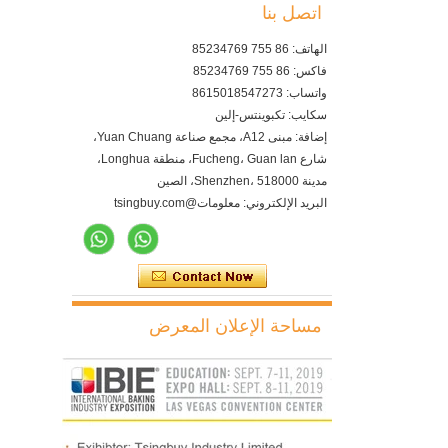
اتصل بنا
الهاتف: 86 755 85234769
فاكس: 86 755 85234769
واتساب: 8615018547273
سكايب: تكبوينتس-إلين
إضافة: مبنى A12، مجمع صناعة Yuan Chuang،
شارع Fucheng، Guan lan، منطقة Longhua،
مدينة Shenzhen، 518000، الصين
البريد الإلكتروني: معلومات@tsingbuy.com
مساحة الإعلان المعرض