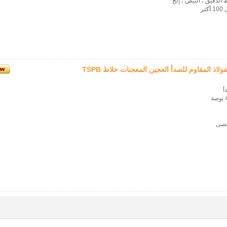
 الدقيق ، البيض ، إلخ
1
أكثر
ولاذ المقاوم للصدأ العجين المعجنات خلاط TSPB
أ