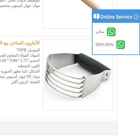
الوظيفة: أدوات الخبز ، خلط
موك: جهاز كمبيوتر شخصى 00
سالي
الأمازون الساخن بيع الف
Ellen zhou
الموديل: TSPB
المواد: الفولاذ المقاوم للصد
الحجم: 1.77 * 3.86 * 4.49 بوصة
اللون: الشظية
الشكل: كما تظهر الصورة
موك: 50 جهاز كمبيوتر شخصى
التعبئة: كرتون
أكثر