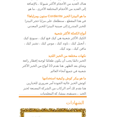
هناك العديد من الأحجام الأكثر شيوعًا ، بالإضافة
إلى العديد من الأحجام المختلفة الأخرى ، ما هو
حجم صينية الخبز التي يجب اختيارها؟ ما الذي يجب
ما هو البيتزا الخبز Cordierite ستون ومزاياها؟
أن نلاحظه بين صواني الخبز ذات الأحجام المختلفة ،
في هذا المقطع ، سنطلعك على مزايا حجر البيتزا
حتى نتمكن من اختيار الأفضل والأنسب ، أو اختيار
للخبز المتدرج إلى صينية البيتزا للخبز المعدني.
مجموعة من صواني الخبز بأحجام مختلفة ، للوصول
أنواع الكعكة الأكثر شعبية
إلى أفضل أداء للخبز وأعلى كفاءة للخبز ، وتوفير
فرن حراري للمخبز 10 صواني
الكيك الأكثر شعبية هي كيك فنغ كيك ، سبونج كيك
التكلفة لدفن المزيد من الصواني وتوفير العمالة
فرن برف دوار
، أنجيل كيك ، باوند كيك ، موس كيك ، تشيز كيك ،
بقدر الإمكان.
مافن كيك ، بوند كيك.
نكهات مختلفة من الخبز اللذيذ
8 صواني الفرن الحراري التجاري
الخبز دائمًا يجب أن يكون طعامًا لوجبة إفطار رائعة
فرن خبز الخبز الكهربائي
وشاي بعد الظهر. هنا نقدم 10 أنواع من الخبز الأكثر
شعبية في جميع أنحاء العالم.
ما هو بيكر كوش وكيفية استخدامها
كوتش الخبز عالية الجودة أمر ضروري للخبازين.
هنا نقدم لك أحد الركاب من الشركة المصنعة لخبز
الخبز ، وسنقوم بمشاركة المعلومات
والاستخدامات الخاصة بكعكة الخبز للكتان
ما هي أفضل مادة معدنية لصينية الخبز؟
المصنوعة من الكتان ، والتي تعد من المواد
الشهادات
هذه هي الحقيقة تماما لا تزال ورقة الخبز المعدنية
الطبيعية الأكثر ملاءمة مثل couche's baker.
هي الدور الرائد في سوق صواني الخبز بخصائصها
المتمثلة في سلامة الطعام ، والتوصيل الحراري