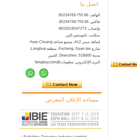
اتصل بنا
الهاتف: 86 755 85234769
فاكس: 86 755 85234769
واتساب: 8615018547273
سكايب: تكبوينتس-إلين
إضافة: مبنى A12، مجمع صناعة Yuan Chuang،
شارع Fucheng، Guan lan، منطقة Longhua،
مدينة Shenzhen، 518000، الصين
البريد الإلكتروني: معلومات@tsingbuy.com
مساحة الإعلان المعرض