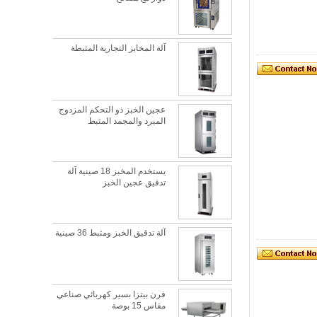
آلة المخابز التجارية المثبطة
عجين الخبز ذو التحكم المزدوج
المبرد والمجمد المثبط
يستخدم المخبز 18 صينية آلة
تدقيق عجين الخبز
آلة تدقيق الخبز ومثبط 36 صينية
ما هي أفضل مادة معدنية لصينية الخبز؟
فرن بيتزا بسير كهربائي صناعي
هذه هي الحقيقة تماما لا تزال ورقة الخبز المعدنية
مقاس 15 بوصة
هي الدور الرائد في سوق صواني الخبز بخصائصها