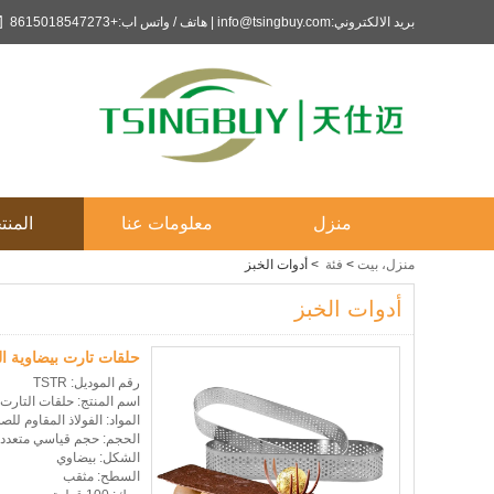
بريد الالكتروني:info@tsingbuy.com | هاتف / واتس اب:+8615018547273
منزل
معلومات عنا
المنت
منزل، بيت
>
فئة
>
أدوات الخبز
أدوات الخبز
حلقات تارت بيضاوية ال
رقم الموديل: TSTR
اسم المنتج: حلقات التارت،
المواد: الفولاذ المقاوم للصد
الحجم: حجم قياسي متعدد 
الشكل: بيضاوي
السطح: مثقب