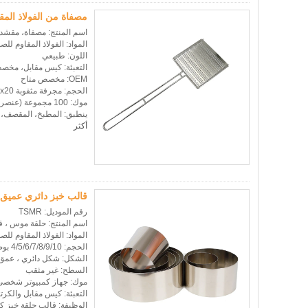
مصفاة من الفولاذ الم
اسم المنتج: مصفاة، مقشد
المواد: الفولاذ المقاوم للصد
اللون: طبيعي
التعبئة: كيس مقابل، مخص
OEM: مخصص متاح
الحجم: مجرفة مثقوبة 143x460x20 ملم، مغرفة مصفاة 220x640x35 ملم
موك: 100 مجموعة (عنصر واحد متاح)
ينطبق: المطبخ، المقصف، مط
أكثر
قالب خبز دائري عميق 
رقم الموديل: TSMR
اسم المنتج: حلقة موس ، ق
المواد: الفولاذ المقاوم للصد
الحجم: 4/5/6/7/8/9/10 بوصة للاختيارات والحجم المخصص
الشكل: شكل دائري ، عمق 100 م
السطح: غير مثقب
موك: جهاز كمبيوتر شخصى 50 لكل نم
التعبئة: كيس مقابل والكرت
الوظيفة: قالب حلقة خبز ك