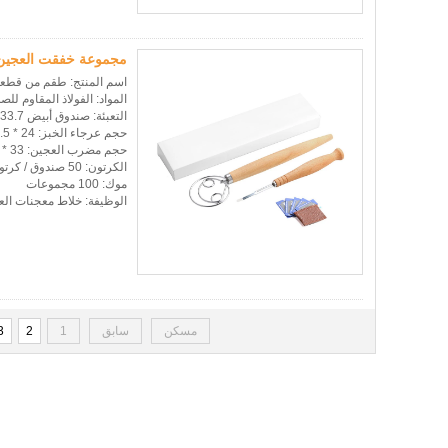
مجموعة خفقت العجين و
اسم المنتج: طقم من قطعت
المواد: الفولاذ المقاوم لل
التعبئة: صندوق أبيض 33.7 * 8.8 * 3.1 سم
حجم عرجاء الخبز: 24 * 2.5 سم
حجم مضرب العجين: 33 * 8 سم
الكرتون: 50 صندوق / كرتون ، 46.5 * 36.5 * 36 سم 36 11.8 كلغ
موك: 100 مجموعات
الوظيفة: خلاط معجنات العج
مسكن
سابق
1
2
3