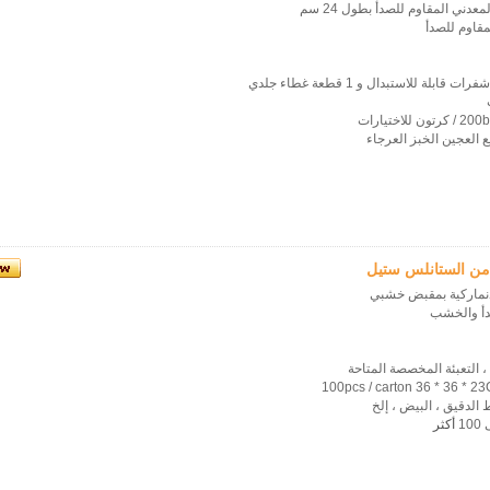
عدني المقاوم للصدأ بطول 24 سم
مقاوم للصدأ
ع العجين الخبز العرجاء
من الستانلس ستيل
دنماركية بمقبض خشبي
صدأ والخشب
 ، التعبئة المخصصة المتاحة
 الدقيق ، البيض ، إلخ
1
أكثر