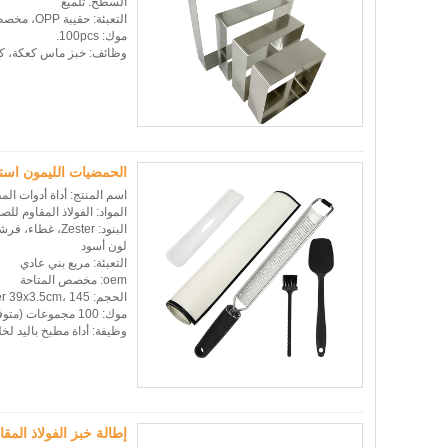
السطح: تلميع
التعبئة: حقيبة OPP، مخصص pakcing المتاحة
موك: 100pcs.
وظائف: خبز ماس كعكة، كع
الحمضيات الليمون اس
اسم المنتج: أداة أدوات المطبخ م
المواد: الفولاذ المقاوم للصد
البنود: Zester، غطاء، فرشاة التنظيف، مكشطة سيليكون، حصيرة سيليكون
لون أسود
التعبئة: مربع بني عادي
oem: مخصص المتاحة
الحجم: Zester 39x3.5cm، 145 جرام
موك: 100 مجموعات (متوفر مفرد)
وظيفة: أداة مطبخ باليد لخ
إطالة خبز الفولاذ المق