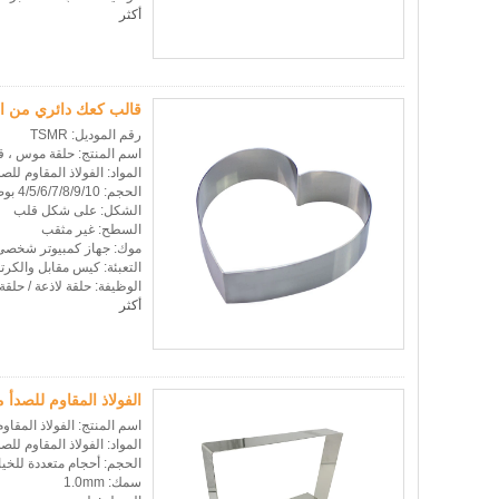
أكثر
قالب كعك دائري من ال
رقم الموديل: TSMR
اسم المنتج: حلقة موس ، ق
المواد: الفولاذ المقاوم للصد
الحجم: 4/5/6/7/8/9/10 بوصة للاختيارات والحجم المخصص
الشكل: على شكل قلب
السطح: غير مثقب
موك: جهاز كمبيوتر شخصى 50 لكل نم
التعبئة: كيس مقابل والكرت
الوظيفة: حلقة لاذعة / حل
أكثر
الفولاذ المقاوم للصدأ
اسم المنتج: الفولاذ المقاو
المواد: الفولاذ المقاوم للصد
الحجم: أحجام متعددة للخ
سمك: 1.0mm