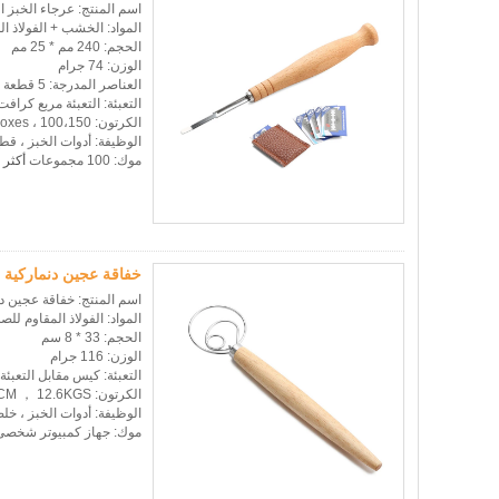
اسم المنتج: عرجاء الخبز الم
المواد: الخشب + الفولاذ ال
الحجم: 240 مم * 25 مم
الوزن: 74 جرام
العناصر المدرجة: 5 قطعة شفرات قابلة للاستبدال و 1 قطعة غطاء جلدي
التعبئة: التعبئة مربع كرافت
الكرتون: 100،150 ، 200boxes / كرتون للاختيارات
الوظيفة: أدوات الخبز ، قط
موك: 100 مجموعات
أكثر
خفاقة عجين دنماركية 
اسم المنتج: خفاقة عجين 
المواد: الفولاذ المقاوم لل
الحجم: 33 * 8 سم
الوزن: 116 جرام
التعبئة: كيس مقابل التعبئة
الكرتون: 100pcs / carton 36 * 36 * 23CM ， 12.6KGS
الوظيفة: أدوات الخبز ، خلط
موك: جهاز كمبيوتر شخصى 00