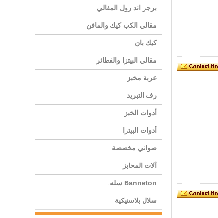
برجر اند رول المقالي
مقالي الكب كيك والمافن
كيك بان
مقالي البيتزا والفطائر
عربة مخبز
رف التبريد
أدوات الخبز
أدوات البيتزا
صواني مخصصة
آلات المخابز
Banneton سلة.
سلال بلاستيكية