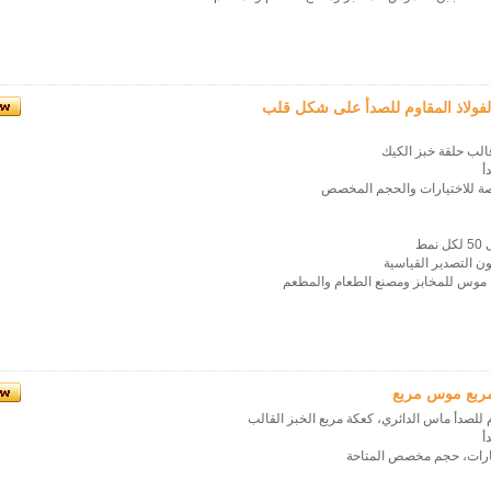
فولاذ المقاوم للصدأ على شكل قلب
الب حلقة خبز الكيك
أ
ط
ون التصدير القياسية
قة موس للمخابز ومصنع الطعام والمطعم
 مربع موس مربع
م للصدأ ماس الدائري، كعكة مربع الخبز القالب
أ
يارات، حجم مخصص المتاحة