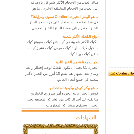
إلى العديد من الأحجام المختلفة الأخرى ، ما هو
حجم صينية الخبز التي يجب اختيارها؟ ما الذي يجب
ما هو البيتزا الخبز Cordierite ستون ومزاياها؟
أن نلاحظه بين صواني الخبز ذات الأحجام المختلفة ،
في هذا المقطع ، سنطلعك على مزايا حجر البيتزا
حتى نتمكن من اختيار الأفضل والأنسب ، أو اختيار
للخبز المتدرج إلى صينية البيتزا للخبز المعدني.
مجموعة من صواني الخبز بأحجام مختلفة ، للوصول
أنواع الكعكة الأكثر شعبية
إلى أفضل أداء للخبز وأعلى كفاءة للخبز ، وتوفير
الكيك الأكثر شعبية هي كيك فنغ كيك ، سبونج كيك
التكلفة لدفن المزيد من الصواني وتوفير العمالة
فرن حراري للمخبز 10 صواني
، أنجيل كيك ، باوند كيك ، موس كيك ، تشيز كيك ،
فرن برف دوار
بقدر الإمكان.
مافن كيك ، بوند كيك.
نكهات مختلفة من الخبز اللذيذ
الخبز دائمًا يجب أن يكون طعامًا لوجبة إفطار رائعة
8 صواني الفرن الحراري التجاري
وشاي بعد الظهر. هنا نقدم 10 أنواع من الخبز الأكثر
فرن خبز الخبز الكهربائي
شعبية في جميع أنحاء العالم.
ما هو بيكر كوش وكيفية استخدامها
كوتش الخبز عالية الجودة أمر ضروري للخبازين.
هنا نقدم لك أحد الركاب من الشركة المصنعة لخبز
الخبز ، وسنقوم بمشاركة المعلومات
والاستخدامات الخاصة بكعكة الخبز للكتان
ما هي أفضل مادة معدنية لصينية الخبز؟
المصنوعة من الكتان ، والتي تعد من المواد
هذه هي الحقيقة تماما لا تزال ورقة الخبز المعدنية
الشهادات
الطبيعية الأكثر ملاءمة مثل couche's baker.
هي الدور الرائد في سوق صواني الخبز بخصائصها
المتمثلة في سلامة الطعام ، والتوصيل الحراري
الممتاز ، والمتانة الجيدة ، والعمر التشغيلي
المشكلة الأكثر شيوعًا والأسباب العشرة أثناء صنع