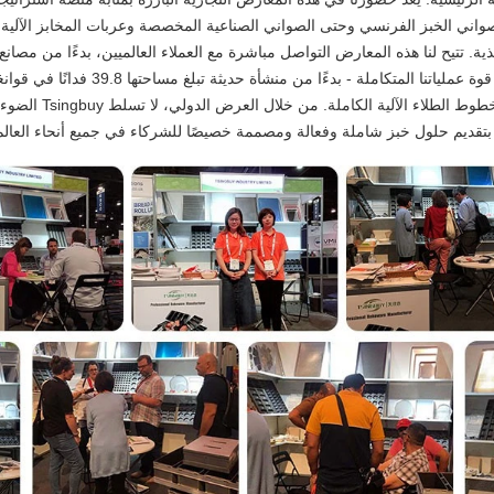
وصواني الخبز الفرنسي وحتى الصواني الصناعية المخصصة وعربات المخابز الآلية،
غذية. تتيح لنا هذه المعارض التواصل مباشرة مع العملاء العالميين، بدءًا من مصانع
النطاق وحتى العلامات التجارية الشهيرة لأدوات الخبز، مما يوضح قوة عملياتنا المتك
بأكثر من 200 آلة متقدمة، إلى البحث والتطوير ال
بتقديم حلول خبز شاملة وفعالة ومصممة خصيصًا للشركاء في جميع أنحاء العالم