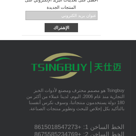
احصل على تحديثات البريد الإلكتروني على
حجم صينية الخبز التي يجب اختيارها؟ ما الذي يجب
ما هو البيتزا الخبز Cordierite ستون ومزاياها؟
المنتجات الجديدة
أن نلاحظه بين صواني الخبز ذات الأحجام المختلفة ،
في هذا المقطع ، سنطلعك على مزايا حجر البيتزا
حتى نتمكن من اختيار الأفضل والأنسب ، أو اختيار
للخبز المتدرج إلى صينية البيتزا للخبز المعدني.
مجموعة من صواني الخبز بأحجام مختلفة ، للوصول
أنواع الكعكة الأكثر شعبية
إلى أفضل أداء للخبز وأعلى كفاءة للخبز ، وتوفير
الكيك الأكثر شعبية هي كيك فنغ كيك ، سبونج كيك
التكلفة لدفن المزيد من الصواني وتوفير العمالة
، أنجيل كيك ، باوند كيك ، موس كيك ، تشيز كيك ،
بقدر الإمكان.
مافن كيك ، بوند كيك.
نكهات مختلفة من الخبز اللذيذ
الخبز دائمًا يجب أن يكون طعامًا لوجبة إفطار رائعة
وشاي بعد الظهر. هنا نقدم 10 أنواع من الخبز الأكثر
شعبية في جميع أنحاء العالم.
ما هو بيكر كوش وكيفية استخدامها
كوتش الخبز عالية الجودة أمر ضروري للخبازين.
Tsingbuy هو مصمم محترف ومصنع لأدوات الخبز
هنا نقدم لك أحد الركاب من الشركة المصنعة لخبز
التجارية منذ عام 2006. اليوم، لدينا عملاء من أكثر من
الخبز ، وسنقوم بمشاركة المعلومات
180 دولة يستخدمون منتجاتنا، وسوف نكرس أنفسنا
والاستخدامات الخاصة بكعكة الخبز للكتان
بالتأكيد بكل إخلاص للبحث وتطوير منتجات الصناعة.
المصنوعة من الكتان ، والتي تعد من المواد
الطبيعية الأكثر ملاءمة مثل couche's baker.
الخط الساخن 1: +8615018547273
الخط الساخن 2: +8675585234769