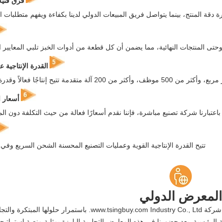
فرق فنية
دقة المنتج، بينما يتواصل فريق المبيعات الدولي لدينا بكفاءة ويفهم متطلبات الع
تى المنتجات النهائية، مما يضمن أن كل قطعة من أدوات الخبز تلبي المعايير الت
القدرة الإنتاجية
أسعار ا
باعتبارنا شركة تصنيع مباشرة، فإننا نقدم أسعارًا فعالة من حيث التكلفة دون ا
تتيح القدرة الإنتاجية القوية وعمليات التصنيع المحسنة الشحن السريع وفي
المعرض الدولي
باعتبارها اسمًا رائدًا في صناعة أدوات الخبز منذ عام 2006، تقدم شركة www.tsingbuy.com Industry Co., Ltd. باستمرار ح
لرئيسية. يعد حضورنا في هذه المعارض التجارية البارزة بمثابة منصة استراتي