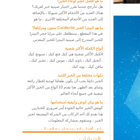
هناك العديد من الأحجام الأكثر شيوعًا ، بالإضافة
إلى العديد من الأحجام المختلفة الأخرى ، ما هو
حجم صينية الخبز التي يجب اختيارها؟ ما الذي يجب
ما هو البيتزا الخبز Cordierite ستون ومزاياها؟
أن نلاحظه بين صواني الخبز ذات الأحجام المختلفة ،
في هذا المقطع ، سنطلعك على مزايا حجر البيتزا
حتى نتمكن من اختيار الأفضل والأنسب ، أو اختيار
للخبز المتدرج إلى صينية البيتزا للخبز المعدني.
مجموعة من صواني الخبز بأحجام مختلفة ، للوصول
أنواع الكعكة الأكثر شعبية
إلى أفضل أداء للخبز وأعلى كفاءة للخبز ، وتوفير
الكيك الأكثر شعبية هي كيك فنغ كيك ، سبونج كيك
التكلفة لدفن المزيد من الصواني وتوفير العمالة
، أنجيل كيك ، باوند كيك ، موس كيك ، تشيز كيك ،
بقدر الإمكان.
فرن حراري للمخبز 10 صواني
مافن كيك ، بوند كيك.
فرن برف دوار
نكهات مختلفة من الخبز اللذيذ
الخبز دائمًا يجب أن يكون طعامًا لوجبة إفطار رائعة
وشاي بعد الظهر. هنا نقدم 10 أنواع من الخبز الأكثر
8 صواني الفرن الحراري التجاري
شعبية في جميع أنحاء العالم.
فرن خبز الخبز الكهربائي
ما هو بيكر كوش وكيفية استخدامها
كوتش الخبز عالية الجودة أمر ضروري للخبازين.
هنا نقدم لك أحد الركاب من الشركة المصنعة لخبز
الخبز ، وسنقوم بمشاركة المعلومات
والاستخدامات الخاصة بكعكة الخبز للكتان
ما هي أفضل مادة معدنية لصينية الخبز؟
المصنوعة من الكتان ، والتي تعد من المواد
هذه هي الحقيقة تماما لا تزال ورقة الخبز المعدنية
الطبيعية الأكثر ملاءمة مثل couche's baker.
هي الدور الرائد في سوق صواني الخبز بخصائصها
الشهادات
المتمثلة في سلامة الطعام ، والتوصيل الحراري