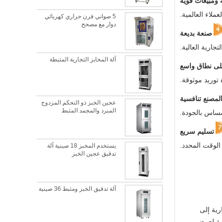
 ومبيعات قوية
ملاء العالمية.
5 صواني فرن حراري كهربائي
دوار مع مصحح
صنعة بديعة
جارية العالية.
آلة المخابز التجارية المثبطة
 على نطاق واسع
لمصنع تنافسية
عجين الخبز ذو التحكم المزدوج
المبرد والمجمد المثبط
لمساس بالجودة.
تسليم سريع
 الوقت المحدد.
يستخدم المخبز 18 صينية آلة
تدقيق عجين الخبز
آلة تدقيق الخبز ومثبط 36 صينية
لولها المبتكرة والتجارية إلى
ما هي أفضل مادة معدنية لصينية الخبز؟
جية لعرض