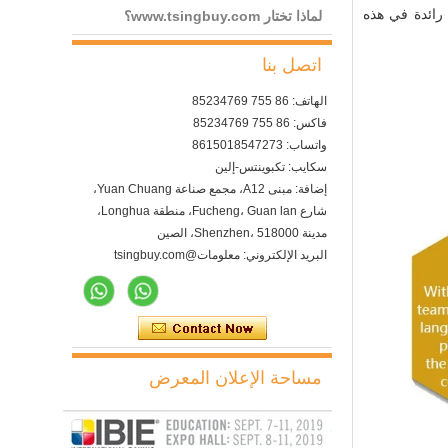
 فيما يلي المزايا الرئيسية التي تميز Tsingbuy كشركة مصنعة رائدة في هذه
لماذا تختار www.tsingbuy.com؟
اتصل بنا
الهاتف: 86 755 85234769
فاكس: 86 755 85234769
واتساب: 8615018547273
سكايب: تكبوينتس-إلين
إضافة: مبنى A12، مجمع صناعة Yuan Chuang،
شارع Fucheng، Guan lan، منطقة Longhua،
مدينة Shenzhen، 518000، الصين
البريد الإلكتروني: معلومات@tsingbuy.com
مساحة الإعلان المعرض