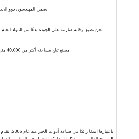
يضمن المهندسون ذوو الخبرة 
نحن نطبق رقابة صارمة على الجودة بدءًا من المواد الخام وح
مصنع تبلغ مساحته أكثر من 40,000 متر مربع، وأكثر من 500 موظف، وأكثر من 200 آلة متقدمة تتيح إنتاجًا فعالاً وقدرة توريد موثوقة.
المسرح العالمي من خلال المشاركة النشطة في المعارض الدولية ا