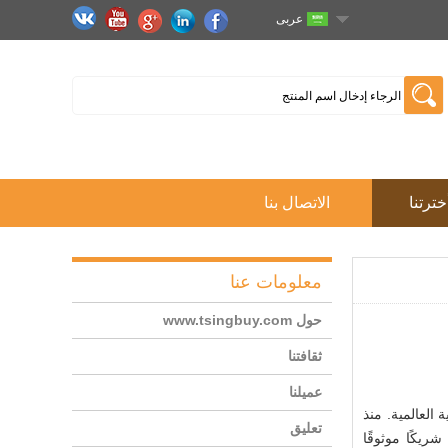
عربى
خترتنا
الاتصال بنا
معلومات عنا
حول www.tsingbuy.com
ثقافتنا
عميلنا
العالمية. منذ
تعليق
شريكًا موثوقًا