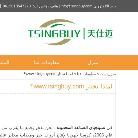
بريد الالكتروني:info@tsingbuy.com | هاتف / واتس اب:+8615018547273
منزل
معلومات عنا
المنت
منزل، بيت
>
معلومات عنا
>
لماذا تختار www.tsingbuy.com؟
لماذا تختار www.tsingbuy.com؟
في
تسينجباي الصناعة المحدودة
، نحن نفخر بجمع ما يقرب من عق
عام 2006، كرسنا جهودنا لإنتاج أدوات خبز ومعدات مخابز ع