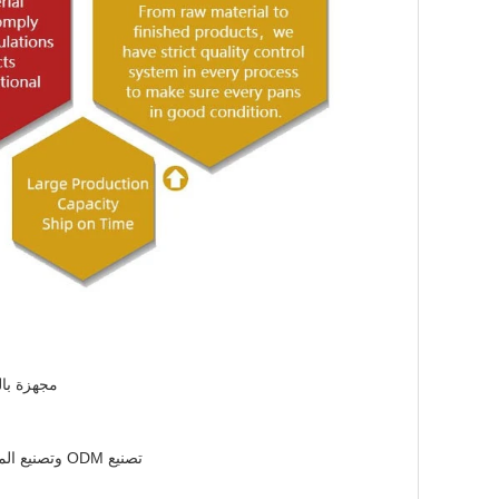
مجهزة بالكامل بآلات CNC والقطع بالليزر وا
تصنيع ODM وتصنيع المعدات الأصلية الاحترافي منذ عام 2006، يخدم المخابز التجارية العالمية ومصانع المواد الغذائية.