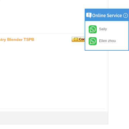
p
Sally
stry Blender TSPB
Ellen zhou