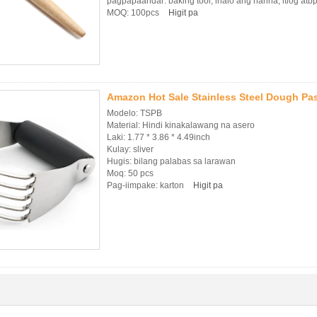
pagpapaandar: baking tool, ihalo ang harina, itlog atb
MOQ: 100pcs
Higit pa
Amazon Hot Sale Stainless Steel Dough Pa
Modelo: TSPB
Material: Hindi kinakalawang na asero
Laki: 1.77 * 3.86 * 4.49inch
Kulay: sliver
Hugis: bilang palabas sa larawan
Moq: 50 pcs
Pag-iimpake: karton
Higit pa