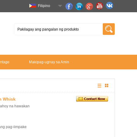
Filipino
ntage
Makipag-ugnay sa Amin
h Whisk
 kahoy na hawakan
ang pag-iimpake