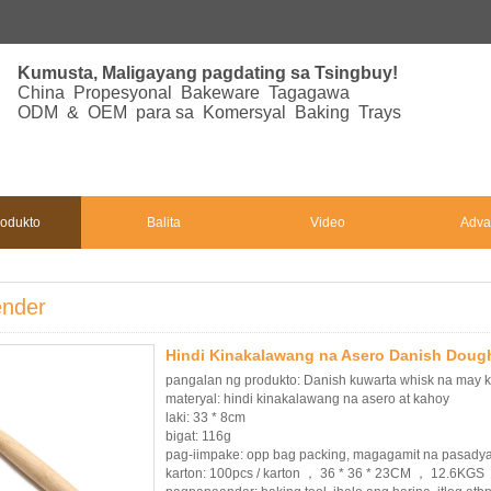
Kumusta, Maligayang pagdating sa Tsingbuy!
China Propesyonal Bakeware Tagagawa
ODM & OEM para sa Komersyal Baking Trays
odukto
Balita
Video
Adva
ender
Hindi Kinakalawang na Asero Danish Doug
pangalan ng produkto: Danish kuwarta whisk na may
materyal: hindi kinakalawang na asero at kahoy
laki: 33 * 8cm
bigat: 116g
pag-iimpake: opp bag packing, magagamit na pasady
karton: 100pcs / karton ， 36 * 36 * 23CM ， 12.6KGS