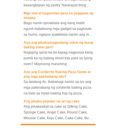
kasangkapan ng pastry. Nararapat itong
pag-aari ng bawat panadero at maybahay.
Mga tool at kagamitan para sa paggawa ng
tinapay
Bago namin ipinakilala ang ilang maliit
ngunit matalinong mga gadget sa pagluluto
sa hurno, ngayon ipakikilala namin ang mga
tool at kagamitan na kinakailangan para sa
Ano ang pinakamagandang sukat ng isang
paggawa ng tinapay.
baking sheet pan?
Nagiging spiral ka ba kapag nagpasya kang
pumili ka ng baking sheet tray para sa iyong
Panaderya Convection Oven
oven? Mayroong maraming
10 Tray Rotating Rack Oven
pinakakaraniwang sukat at kasama ng iba
Ano ang Cordierite Baking Pizza Stone at
pang maraming iba't ibang laki, anong sukat
ang mga pakinabang nito?
ng baking sheet pan ang dapat piliin? Ano
Sa talatang ito, ibabahagi namin sa iyo ang
8 Tray Commercial
ang dapat nating tandaan sa iba't ibang laki
mga pakinabang ng cordierite baking pizza
Convection Oven Electric
ng mga baking tray, upang mapili natin ang
na bato sa metal baking tray ng pizza.
Bread Baking Oven
pinakamahusay at ang pinakaangkop, o
Ang pinaka-popular na uri ng cake
piliin na magkaroon ng isang set ng sheet
Ang pinakasikat na cake ay Qifeng Cake,
tray na may iba't ibang laki, na umaabot sa
Sponge Cake, Angel Cake, Pound Cake,
pinakamahusay na pagganap ng pagluluto
Mousse Cake, Keju Cake, Cake Cake, Bundt
sa hurno at pinakamataas na kahusayan sa
Cake.
Iba't ibang Lasa ng Masasarap na Tinapay
pagluluto, makatipid ng gastos para
Tinapay ay palaging isang dapat-may
magbura ng mas maraming tray at i-save