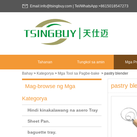
Email:info@tsingbuy.com | Tel/WhatsApp:+8615018547273
Tahanan
Tungkol sa amin
Mga Pr
Bahay
>
Kategorya
>
Mga Tool sa Pagbe-bake
>
pastry blender
pastry bl
Mag-browse ng Mga
Kategorya
Hindi kinakalawang na asero Tray
Sheet Pan.
baguette tray.