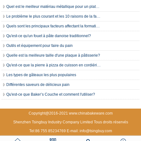
Quel est le meilleur matériau métallique pour un plateau de cuisson ?
Le problème le plus courant et les 10 raisons de la fabrication du pain
Quels sont les principaux facteurs affectant la formation de gluten
Qu'est-ce qu'un fouet à pâte danoise traditionnel?
Outils et équipement pour faire du pain
Quelle est la meilleure taille d'une plaque à pâtisserie?
Qu'est-ce que la pierre à pizza de cuisson en cordiérite et ses avantages?
Les types de gâteaux les plus populaires
Différentes saveurs de délicieux pain
Qu'est-ce que Baker’s Couche et comment l'utiliser?
Copyright@2016-2021 www.chinabakeware.com
Shenzhen Tsingbuy Industry Company Limited Tous droits réservés
Tel:86 755 85234769 E-mail: info@tsingbuy.com