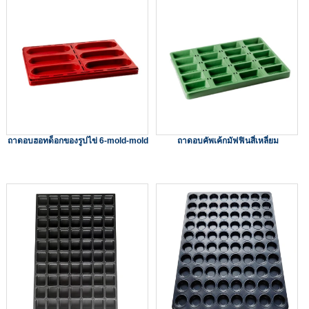
ถาดอบฮอทด็อกของรูปไข่ 6-mold-mold
ถาดอบคัพเค้กมัฟฟินสี่เหลี่ยม