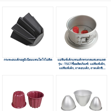
กระทะอบเค้กอลูมิเนียมแพนโดโรไม่ติด
แม่พิมพ์เค้กแพนเค้กทรงกลมสแตนเลส-
รุ่น : TSCTชื่อผลิตภัณฑ์: แม่พิมพ์เค้ก,
แม่พิมพ์เค้ก, ถาดอบเค้ก, ถาดเค้กชิฟ
ฟ่อน, แม่พิมพ์อบชีสเค้ก, กระป๋องเค้ก
วัสดุ: สแตนเลสขนาด: 6/8/9/10/11 นิ้ว
ความลึก: 76 มมความหนา:1.0มมการ
รักษาพื้นผิว: พื้นผิวธรรมชาติโดยไม่ต้องเ