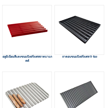
อลูมิเนียมสีแดงขนมปังฝรั่งเศสถาดบาแก
ถาดอบขนมปังฝรั่งเศส 9 ร่อง
ตต์