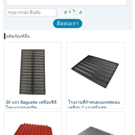
ผลิตภัณฑ์อื่น
30 แถว Baguette เคลือบซิลิ
โรงงานที่กำหนดเองเทฟลอน
โคนแถวกรอบปิด
เคลือบ 7 แถวฝรั่งเศส
Baguette ถาดอบ