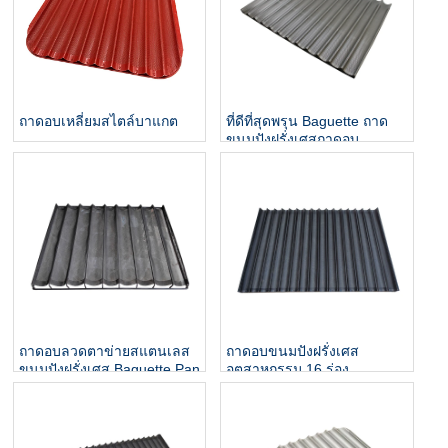
ถาดอบเหลี่ยมสไตล์บาแกต
ที่ดีที่สุดพรุน Baguette ถาด
ขนมปังฝรั่งเศสถาดอบ
ถาดอบลวดตาข่ายสแตนเลส
ถาดอบขนมปังฝรั่งเศส
ขนมปังฝรั่งเศส Baguette Pan
อุตสาหกรรม 16 ร่อง
Baguette Pan