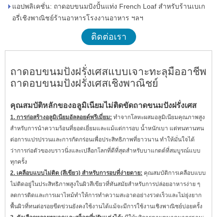
แอปพลิเคชั่น: ถาดอบขนมปังปั้นแท่ง French Loaf สำหรับร้านเบเก
อรี่เชิงพาณิชย์ร้านอาหารโรงงานอาหาร ฯลฯ
ติดต่อเรา
ถาดอบขนมปังฝรั่งเศสแบบเจาะทะลุมืออาชีพ
ถาดอบขนมปังฝรั่งเศสเชิงพาณิชย์
คุณสมบัติหลักของอลูมิเนียมไม่ติดขัดถาดขนมปังฝรั่งเศส
1. การก่อสร้างอลูมิเนียมอัลลอยด์พรีเมี่ยม:
ทำจากโลหะผสมอลูมิเนียมคุณภาพสูง
สำหรับการนำความร้อนที่ยอดเยี่ยมและแม้แต่การอบ น้ำหนักเบา แต่ทนทานทน
ต่อการแปรปรวนและการกัดกร่อนเพื่อประสิทธิภาพที่ยาวนาน ทำให้มั่นใจได้
ว่าการก่อตัวของบราวนิ่งและเปลือกโลกที่ดีที่สุดสำหรับบาแกตต์ที่สมบูรณ์แบบ
ทุกครั้ง
2. เคลือบแบบไม่ติด (สีเขียว) สำหรับการอบที่ง่ายดาย:
คุณสมบัติการเคลือบแบบ
ไม่ติดอยู่ในประสิทธิภาพสูงในผิวสีเขียวที่ทันสมัยสำหรับการปล่อยอาหารง่าย ๆ
ลดการติดและการเผาไหม้ทำให้การทำความสะอาดอย่างรวดเร็วและไม่ยุ่งยาก
พื้นผิวที่ทนต่อรอยขีดข่วนยังคงใช้งานได้แม้จะมีการใช้งานเชิงพาณิชย์บ่อยครั้ง