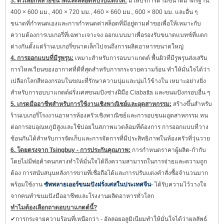
3. ตัวเลือกหลายขนาดและสล็อตที่ปรับแต่งได้:
มีให้บริการตามขนาดมาตรฐาน:
400 × 600 มม., 400 × 720 มม., 460 × 660 มม., 600 × 800 มม. และอื่น ๆ
ขนาดที่กำหนดเองและการกำหนดค่าสล็อตที่มีอยู่ตามคำขอเพื่อให้เหมาะกับ
ความต้องการเบเกอรี่ที่เฉพาะเจาะจง ออกแบบมาเพื่อรองรับขนาดแบทช์ที่แตก
ต่างกันตั้งแต่ร้านเบเกอรี่ขนาดเล็กไปจนถึงการผลิตอาหารขนาดใหญ่
4. การออกแบบที่มีรูพรุน:
เหมาะสำหรับการอบบาแกตต์
พื้นผิวที่มีรูพรุนส่งเสริม
การไหลเวียนของอากาศที่ดีที่สุดสำหรับการกระจายความร้อน ทำให้มั่นใจได้ว่า
เปลือกโลกสีทองกรอบในขณะที่รักษาความนุ่มและนุ่มไว้ข้างใน เหมาะอย่างยิ่ง
สำหรับการอบบาแกตต์ฝรั่งเศสขนมปังช่างฝีมือ Ciabatta และขนมปังกรอบอื่น ๆ
5. เกรดมืออาชีพสำหรับการใช้งานเชิงพาณิชย์และอุตสาหกรรม:
สร้างขึ้นสำหรับ
ร้านเบเกอรี่โรงงานอาหารห้องครัวเชิงพาณิชย์และการอบขนมอุตสาหกรรม ทน
ต่อการอบอุณหภูมิสูงและใช้บ่อยในสภาพแวดล้อมที่ต้องการ การออกแบบที่วาง
ซ้อนกันได้สำหรับการจัดเก็บและการจัดการที่มีประสิทธิภาพในห้องครัวที่วุ่นวาย
6. โดยตรงจาก Tsingbuy - การประกันคุณภาพ:
การกำหนดราคาผู้ผลิต-กำกับ
โดยไม่มีพ่อค้าคนกลางทำให้มั่นใจได้ถึงความสามารถในการจ่ายและความถูก
ต้อง การสนับสนุนหลังการขายที่เชื่อถือได้และการปรับแต่งคำสั่งซื้อจำนวนมาก
พร้อมใช้งาน
ซัพพลายเออร์ขนมปังฝรั่งเศสในประเทศจีน
- ได้รับความไว้วางใจ
จากคนทำขนมปังมืออาชีพและโรงงานผลิตอาหารทั่วโลก
ทำไมต้องเลือกถาดอบบาแกตต์นี้?
✔การกระจายความร้อนที่เหนือกว่า - อัลลอยอลูมิเนียมทำให้มั่นใจได้ว่าผลลัพธ์