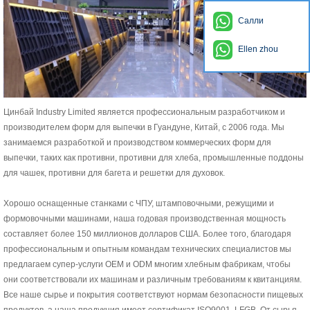
Салли
Ellen zhou
Цинбай Industry Limited является профессиональным разработчиком и
производителем форм для выпечки в Гуандуне, Китай, с 2006 года. Мы
занимаемся разработкой и производством коммерческих форм для
выпечки, таких как противни, противни для хлеба, промышленные поддоны
для чашек, противни для багета и решетки для духовок.
Хорошо оснащенные станками с ЧПУ, штамповочными, режущими и
формовочными машинами, наша годовая производственная мощность
составляет более 150 миллионов долларов США. Более того, благодаря
профессиональным и опытным командам технических специалистов мы
предлагаем супер-услуги OEM и ODM многим хлебным фабрикам, чтобы
они соответствовали их машинам и различным требованиям к квитанциям.
Все наше сырье и покрытия соответствуют нормам безопасности пищевых
продуктов, а наша продукция имеет сертификат ISO9001, LFGB. От сырья