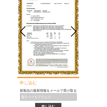
グルテン形成に影響する主な要因は何ですか
毎日のベーキングで最も一般的で基本的な材
料の1つとして、小麦粉は見た目ほど単純で
はないため、パンの性能を制御するのは非常
に困難です。
伝統的なデンマークの生地の泡立て器とは何
ですか？
伝統的な大まかな泡立て器は、安価でコンパ
クトで柔軟で便利なペストリーツールです。
それはすべてのパン屋と主婦によって所有さ
れるに値します。
パンを作るためのツールと機器
ベーキングにいくつかの小さいがスマートな
ガジェットを導入する前に、今日はパンを作
るのに必要なツールと機器を紹介します。
ベーキングシートパンの最適なサイズ.
オーブン用の天板トレイを選ぶとき、うずう
ずしていますか?複数の最も一般的なサイズ
があり、他の多くの異なるサイズと同様に、
申し込む
どのサイズのベーキングシートパンを選択す
Cordierite Baking Pizza Stoneとその利点は
る必要がありますか?さまざまなサイズのベ
新製品の最新情報をメールで受け取る
何ですか？
ーキング トレイの中で、最適なものと最適な
この記事では、コージェライトベーキングピ
ものを選択したり、いくつかの異なるサイズ
ザストーンからメタルベーキングピザトレイ
のシート トレイのセットを選択したりして、
までの利点について説明します。