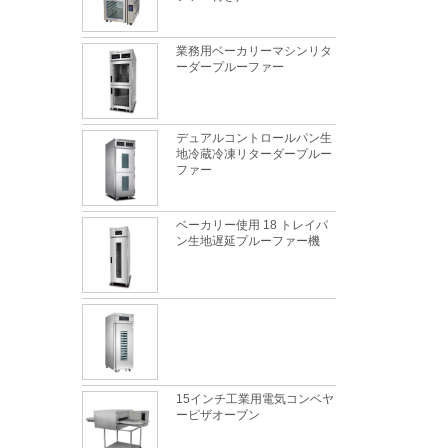
業務用ベーカリーマシンリタ
ーダープルーファー
デュアルコントロールパン生
地冷蔵冷凍リターダープルー
ファー
ベーカリー使用 18 トレイパ
ン生地遅延プルーファー機
天板のトレイに最適な金属素材は何ですか?
これは完全に真実です。金属製の天板は、食
品に安全で、優れた熱伝導率、優れた耐久
性、長寿命、低価格という特徴を備えてお
15インチ工業用電気コンベヤ
り、依然として天板市場で主導的な役割を果
最も一般的な問題と製パン中の10の理由
ーピザオーブン
たしています。
この箇所では、最も一般的な問題とその原因