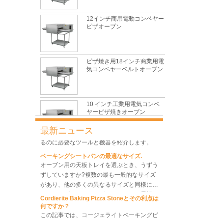
について説明します。
グルテン形成に影響する主な要因は何ですか
12インチ商用電動コンベヤー
毎日のベーキングで最も一般的で基本的な材
ピザオーブン
料の1つとして、小麦粉は見た目ほど単純で
はないため、パンの性能を制御するのは非常
に困難です。
伝統的なデンマークの生地の泡立て器とは何
ピザ焼き用18インチ商業用電
ですか？
気コンベヤーベルトオーブン
伝統的な大まかな泡立て器は、安価でコンパ
クトで柔軟で便利なペストリーツールです。
それはすべてのパン屋と主婦によって所有さ
れるに値します。
10 インチ工業用電気コンベ
パンを作るためのツールと機器
ヤーピザ焼きオーブン
ベーキングにいくつかの小さいがスマートな
ガジェットを導入する前に、今日はパンを作
最新ニュース
るのに必要なツールと機器を紹介します。
産業用商業ステンレス鋼コン
ベーキングシートパンの最適なサイズ.
ベヤーピザ焼きオーブン
オーブン用の天板トレイを選ぶとき、うずう
ずしていますか?複数の最も一般的なサイズ
があり、他の多くの異なるサイズと同様に、
どのサイズのベーキングシートパンを選択す
Cordierite Baking Pizza Stoneとその利点は
る必要がありますか?さまざまなサイズのベ
何ですか？
ーキング トレイの中で、最適なものと最適な
この記事では、コージェライトベーキングピ
ものを選択したり、いくつかの異なるサイズ
ザストーンからメタルベーキングピザトレイ