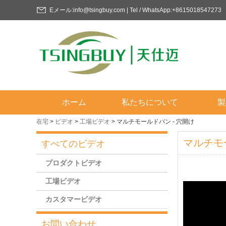
Eメール:info@tsingbuy.com | Tel / WhatsApp:+8615018547273
ホーム
私たちについて
製
在宅
>
ビデオ
>
工場ビデオ
>
マルチモールドパン - 穴開け
マルチモ
すべてのビデオ
プロダクトビデオ
工場ビデオ
カスタマービデオ
お問い合わせ