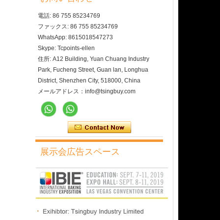
電話: 86 755 85234769
ファックス: 86 755 85234769
WhatsApp: 8615018547273
Skype: Tcpoints-ellen
住所: A12 Building, Yuan Chuang Industry
Park, Fucheng Street, Guan lan, Longhua
District, Shenzhen City, 518000, China
メールアドレス：info@tsingbuy.com
展示会広告スペース