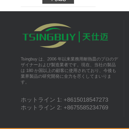
最高のベーキング パフォーマンスと最高のベ
最も人気のあるケーキの種類
ーキング効率を達成し、コストを節約できる
最も人気のあるケーキはQifengケーキ、スポ
ようにするために、何に注意する必要があり
ンジケーキ、エンジェルケーキ、パウンドケ
ますか?より多くのトレイをバーリングし、
ーキ、ムースケーキ、チーズケーキ、マフィ
私たちの労力を可能な限り節約します。
ンケーキ、Bundtケーキです。
おいしいパンのさまざまな味
パンは、美味しい朝食とアフタヌーンティー
に欠かせない食べ物です。ここでは、世界中
で最も人気のある10種類のパンを紹介しま
す。
パン屋さんのクーシェとその使い方
Tsingbuy は、2006 年以来業務用耐熱皿のプロのデ
ベーカリーには高品質のベーキングカウチが
ザイナーおよび製造業者です。現在、当社の製品
欠かせません。ここで私たちはあなたにベー
は 180 か国以上の顧客に使用されており、今後も
キングカウチメーカーからのパッセンジャー
業界製品の研究開発に全力を尽くしてまいりま
をお届けします。私たちは最も自然な素材で
す。
あり、パンのカウチとしてふさわしいリネン
ブレッドベーキングカウチの情報と使用法を
共有します。
ホットライン 1: +8615018547273
ホットライン 2: +8675585234769