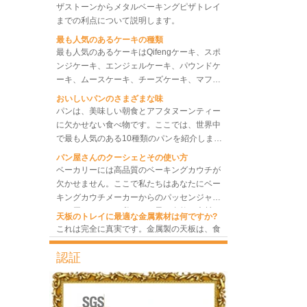
のシート トレイのセットを選択したりして、
までの利点について説明します。
最高のベーキング パフォーマンスと最高のベ
最も人気のあるケーキの種類
ーキング効率を達成し、コストを節約できる
最も人気のあるケーキはQifengケーキ、スポ
ようにするために、何に注意する必要があり
ンジケーキ、エンジェルケーキ、パウンドケ
ますか?より多くのトレイをバーリングし、
ーキ、ムースケーキ、チーズケーキ、マフィ
ベーカリー対流オーブン 10
私たちの労力を可能な限り節約します。
ンケーキ、Bundtケーキです。
トレイ回転ラックオーブン
おいしいパンのさまざまな味
パンは、美味しい朝食とアフタヌーンティー
に欠かせない食べ物です。ここでは、世界中
で最も人気のある10種類のパンを紹介しま
8トレイ業務用対流オーブン
す。
パン屋さんのクーシェとその使い方
電気パン焼きオーブン
ベーカリーには高品質のベーキングカウチが
欠かせません。ここで私たちはあなたにベー
キングカウチメーカーからのパッセンジャー
をお届けします。私たちは最も自然な素材で
天板のトレイに最適な金属素材は何ですか?
あり、パンのカウチとしてふさわしいリネン
これは完全に真実です。金属製の天板は、食
ブレッドベーキングカウチの情報と使用法を
品に安全で、優れた熱伝導率、優れた耐久
共有します。
性、長寿命、低価格という特徴を備えてお
認証
り、依然として天板市場で主導的な役割を果
最も一般的な問題と製パン中の10の理由
たしています。
この箇所では、最も一般的な問題とその原因
について説明します。