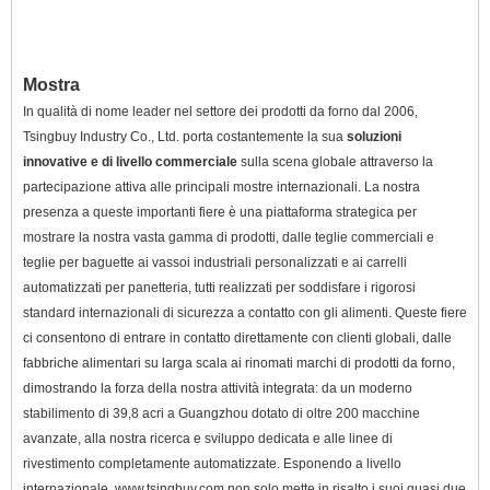
Mostra
In qualità di nome leader nel settore dei prodotti da forno dal 2006,
Tsingbuy Industry Co., Ltd. porta costantemente la sua
soluzioni
innovative e di livello commerciale
sulla scena globale attraverso la
partecipazione attiva alle principali mostre internazionali. La nostra
presenza a queste importanti fiere è una piattaforma strategica per
mostrare la nostra vasta gamma di prodotti, dalle teglie commerciali e
teglie per baguette ai vassoi industriali personalizzati e ai carrelli
automatizzati per panetteria, tutti realizzati per soddisfare i rigorosi
standard internazionali di sicurezza a contatto con gli alimenti. Queste fiere
ci consentono di entrare in contatto direttamente con clienti globali, dalle
fabbriche alimentari su larga scala ai rinomati marchi di prodotti da forno,
dimostrando la forza della nostra attività integrata: da un moderno
stabilimento di 39,8 acri a Guangzhou dotato di oltre 200 macchine
avanzate, alla nostra ricerca e sviluppo dedicata e alle linee di
rivestimento completamente automatizzate. Esponendo a livello
internazionale, www.tsingbuy.com non solo mette in risalto i suoi quasi due