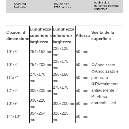
Lunghezza
Lunghezza
Opzioni di
Scelta della
superiore x
inferiore x
Altezza
dimensione
superficie
larghezza
larghezza
225x125
10"x6"
254x152mm
50 mm
mm
225x175
10"x8"
254x203mm
50 mm
①Anodizzato
mm
②Anodizzato e
278x178
250x150
11"x7"
50 mm
perforato
mm
mm
③Rivestimento
278x178
antiaderente in
12"x8"
305x205mm
50 mm
mm
PTFE su
330x228
entrambi i lati
13"x9"
300x200mm
50 mm
mm
354x254
328x225
14"x10"
50 mm
mm
mm