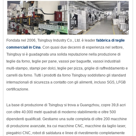
Fondata nel 2006, Tsingbuy Industry Co., Ltd. è leader
fabbrica di teglie
commerciali in Cina
. Con quasi due decenni di esperienza nel settore,
Tsingbuy si è guadagnata una solida reputazione nella produzione di
teglie da forno, teglie per pane, vassoi per baguette, vassoi industriali
multi-stampo, stampi per dolci, teglie per pizza, griglie di raffreddamento e
carrelli da forno. Tutti i prodotti da forno Tsingbuy soddisfano gli standard
internazionali di sicurezza a contatto con gli alimenti, incluso SGS
, LFGB
certificazione.
La base di produzione di Tsingbuy si trova a Guangzhou, copre 39,8 acri
con oltre 40.000 metri quadrati di moderno stabilimento e oltre 500
dipendenti qualificati. Gestiamo una suite completa di oltre 200 macchine
di produzione avanzate, tra cui macchine CNC, macchine da taglio laser,
piegatrici CNC, robot di saldatura e linee di rivestimento completamente