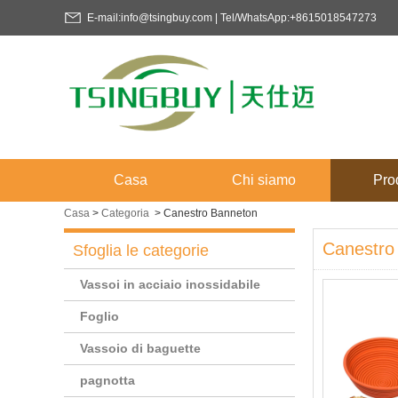
E-mail:info@tsingbuy.com | Tel/WhatsApp:+8615018547273
Casa
Chi siamo
Prod
Casa
>
Categoria
>
Canestro Banneton
Canestro
Sfoglia le categorie
Vassoi in acciaio inossidabile
Foglio
Vassoio di baguette
pagnotta