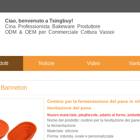
Ciao, benvenuto a Tsingbuy!
Cina Professionista Bakeware Produttore
ODM & OEM per Commerciale Cottura Vassoi
otti
Notizie
Video
Vant
 Banneton
Cestino per la fermentazione del pane in si
lievitazione del pane
Nuovo materiale, pieghevole, adatto al forno, antiad
Nome del prodotto: cestino per la lievitazione del pane,
la fermentazione
Materiale: silicone
Forma: rotonda, ovale e personalizzata