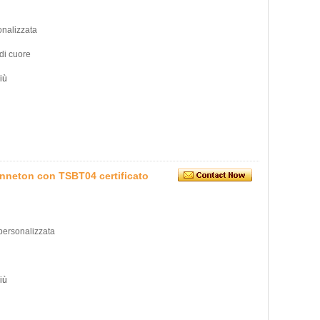
onalizzata
 di cuore
iù
anneton con TSBT04 certificato
personalizzata
iù