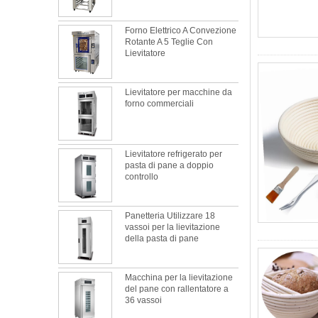
Forno Elettrico A Convezione
Rotante A 5 Teglie Con
Lievitatore
Lievitatore per macchine da
forno commerciali
Lievitatore refrigerato per
pasta di pane a doppio
controllo
Panetteria Utilizzare 18
vassoi per la lievitazione
della pasta di pane
Macchina per la lievitazione
del pane con rallentatore a
Qual è il miglior materiale metallico per
36 vassoi
una teglia?
Questa è totalmente la verità. La teglia in