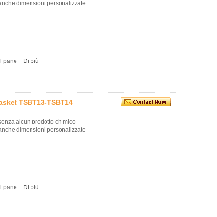
i anche dimensioni personalizzate
el pane
Di più
Basket TSBT13-TSBT14
 senza alcun prodotto chimico
i anche dimensioni personalizzate
el pane
Di più