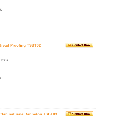
iù
 Bread Proofing TSBT02
izzata
iù
rattan naturale Banneton TSBT03