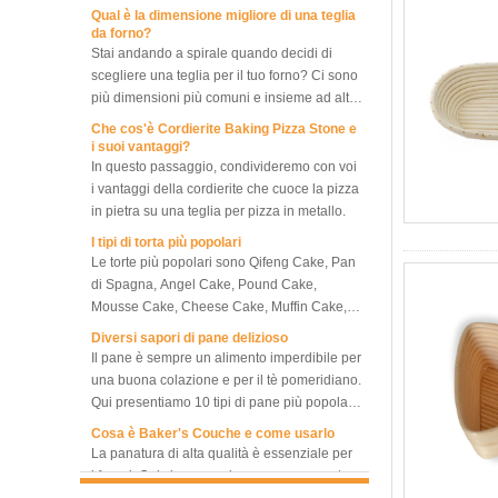
da forno?
Stai andando a spirale quando decidi di
scegliere una teglia per il tuo forno? Ci sono
più dimensioni più comuni e insieme ad altre
molte dimensioni diverse, quale dimensione
Che cos'è Cordierite Baking Pizza Stone e
della teglia dovrebbe essere scelta? Cosa
i suoi vantaggi?
dovremmo notare tra teglie di diverse
In questo passaggio, condivideremo con voi
dimensioni, in modo da poter scegliere la
i vantaggi della cordierite che cuoce la pizza
migliore e la più adatta, oppure scegliere di
in pietra su una teglia per pizza in metallo.
avere un set di teglie con diverse
Forno a convezione per
I tipi di torta più popolari
panetteria Forno a griglia
dimensioni, raggiungendo le migliori
Le torte più popolari sono Qifeng Cake, Pan
rotante a 10 teglie
prestazioni di cottura e la massima efficienza
di Spagna, Angel Cake, Pound Cake,
di cottura, risparmiando sui costi per
Mousse Cake, Cheese Cake, Muffin Cake,
seppellire più vassoi e risparmiare il più
Bundt Cake.
Forno Elettrico Per Cottura
Diversi sapori di pane delizioso
possibile il nostro lavoro.
Del Pane, Forno A
Il pane è sempre un alimento imperdibile per
Convezione Commerciale A
una buona colazione e per il tè pomeridiano.
8 Teglie
Qui presentiamo 10 tipi di pane più popolari
in tutto il mondo.
Cosa è Baker's Couche e come usarlo
La panatura di alta qualità è essenziale per
i fornai. Qui vi consegniamo un passaporto
del produttore di couche da forno,