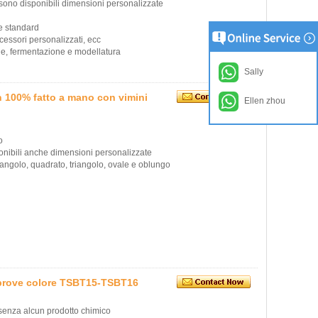
sono disponibili dimensioni personalizzate
e standard
essori personalizzati, ecc
ane, fermentazione e modellatura
Sally
n 100% fatto a mano con vimini
Ellen zhou
o
ponibili anche dimensioni personalizzate
tangolo, quadrato, triangolo, ovale e oblungo
 prove colore TSBT15-TSBT16
 senza alcun prodotto chimico