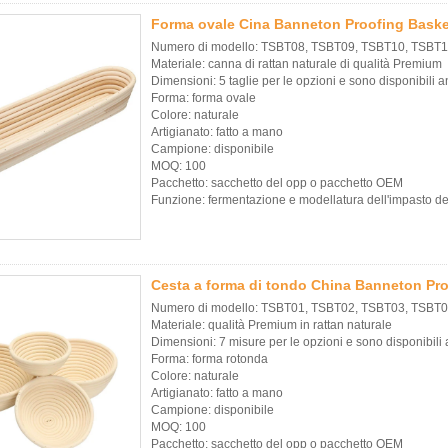
Forma ovale Cina Banneton Proofing Bas
Numero di modello: TSBT08, TSBT09, TSBT10, TSBT
Materiale: canna di rattan naturale di qualità Premium
Dimensioni: 5 taglie per le opzioni e sono disponibili 
Forma: forma ovale
Colore: naturale
Artigianato: fatto a mano
Campione: disponibile
MOQ: 100
Pacchetto: sacchetto del opp o pacchetto OEM
Funzione: fermentazione e modellatura dell'impasto d
Cesta a forma di tondo China Banneton P
Numero di modello: TSBT01, TSBT02, TSBT03, TSBT
Materiale: qualità Premium in rattan naturale
Dimensioni: 7 misure per le opzioni e sono disponibil
Forma: forma rotonda
Colore: naturale
Artigianato: fatto a mano
Campione: disponibile
MOQ: 100
Pacchetto: sacchetto del opp o pacchetto OEM