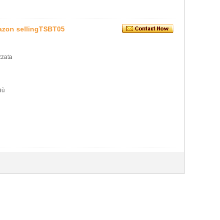
azon sellingTSBT05
zzata
iù