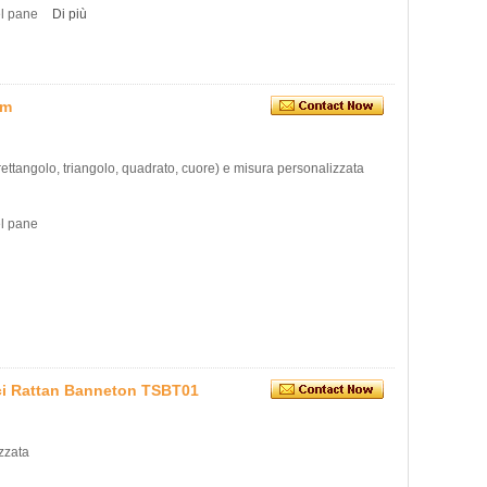
el pane
Di più
um
e, rettangolo, triangolo, quadrato, cuore) e misura personalizzata
el pane
lici Rattan Banneton TSBT01
zzata