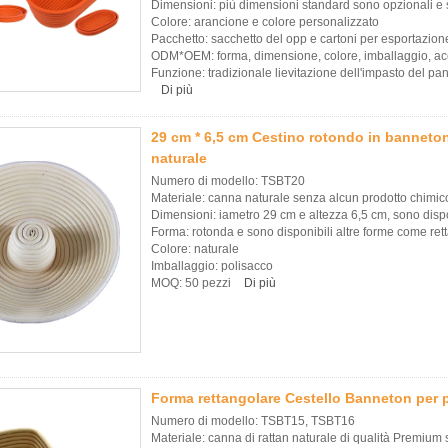
Dimensioni: più dimensioni standard sono opzionali e 
Colore: arancione e colore personalizzato
Pacchetto: sacchetto del opp e cartoni per esportazion
ODM*OEM: forma, dimensione, colore, imballaggio, acc
Funzione: tradizionale lievitazione dell'impasto del p
Di più
29 cm * 6,5 cm Cestino rotondo in banneto
naturale
Numero di modello: TSBT20
Materiale: canna naturale senza alcun prodotto chimic
Dimensioni: iametro 29 cm e altezza 6,5 ​​cm, sono dis
Forma: rotonda e sono disponibili altre forme come ret
Colore: naturale
Imballaggio: polisacco
MOQ: 50 pezzi
Di più
Forma rettangolare Cestello Banneton per
Numero di modello: TSBT15, TSBT16
Materiale: canna di rattan naturale di qualità Premium