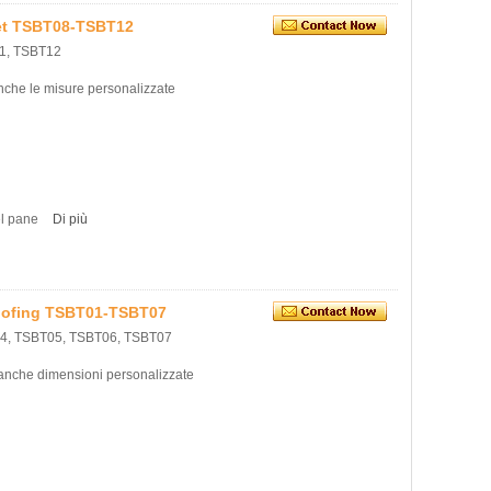
ket TSBT08-TSBT12
11, TSBT12
anche le misure personalizzate
el pane
Di più
roofing TSBT01-TSBT07
04, TSBT05, TSBT06, TSBT07
i anche dimensioni personalizzate