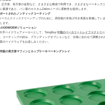
形、正方形、長方形の金型など、さまざまな構成で利用でき、さまざまなベーキング
に最適であり、パン屋のカスタムZationニーズに柔軟性を提供します。
ポートされたノンティックコーティング
リリースとクイッククリーンアップのために、高性能の非焦げ付き表面を装備してい
します。
プロのODM/OEMソリューション
来、大手ベイクウェアメーカーとして、TsingBuy
中国のベーカリートレイファクトリー
、コーティングの好み、ブランディングオプションなど、仕様に合わせて調整され
質のベイクウェアをお楽しみください。
市販の長方形マフィンとカップケーキベーキングトレイ