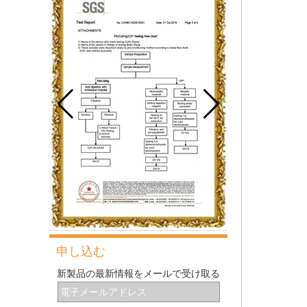
ブレッドベーキングカウチの情報と使用法を
品に安全で、優れた熱伝導率、優れた耐久
共有します。
性、長寿命、低価格という特徴を備えてお
り、依然として天板市場で主導的な役割を果
最も一般的な問題と製パン中の10の理由
たしています。
この箇所では、最も一般的な問題とその原因
について説明します。
グルテン形成に影響する主な要因は何ですか
毎日のベーキングで最も一般的で基本的な材
15インチ工業用電気コンベヤ
ーピザオーブン
料の1つとして、小麦粉は見た目ほど単純で
はないため、パンの性能を制御するのは非常
に困難です。
伝統的なデンマークの生地の泡立て器とは何
ですか？
12インチ商用電動コンベヤー
伝統的な大まかな泡立て器は、安価でコンパ
ピザオーブン
クトで柔軟で便利なペストリーツールです。
それはすべてのパン屋と主婦によって所有さ
れるに値します。
パンを作るためのツールと機器
ピザ焼き用18インチ商業用電
ベーキングにいくつかの小さいがスマートな
気コンベヤーベルトオーブン
ガジェットを導入する前に、今日はパンを作
申し込む
るのに必要なツールと機器を紹介します。
新製品の最新情報をメールで受け取る
ベーキングシートパンの最適なサイズ.
10 インチ工業用電気コンベ
オーブン用の天板トレイを選ぶとき、うずう
ヤーピザ焼きオーブン
ずしていますか?複数の最も一般的なサイズ