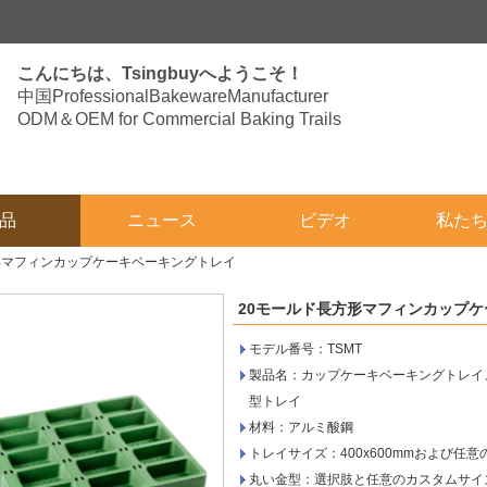
こんにちは、Tsingbuyへようこそ！
中国ProfessionalBakewareManufacturer
ODM＆OEM for Commercial Baking Trails
品
ニュース
ビデオ
私た
形マフィンカップケーキベーキングトレイ
20モールド長方形マフィンカップ
モデル番号：TSMT
製品名：カップケーキベーキングトレイ
型トレイ
材料：アルミ酸鋼
トレイサイズ：400x600mmおよび任
丸い金型：選択肢と任意のカスタムサイ