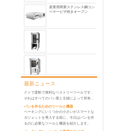
ベヤーピザ焼きオーブン
これは完全に真実です。金属製の天板は、食
品に安全で、優れた熱伝導率、優れた耐久
性、長寿命、低価格という特徴を備えてお
り、依然として天板市場で主導的な役割を果
最も一般的な問題と製パン中の10の理由
たしています。
この箇所では、最も一般的な問題とその原因
について説明します。
グルテン形成に影響する主な要因は何ですか
毎日のベーキングで最も一般的で基本的な材
料の1つとして、小麦粉は見た目ほど単純で
はないため、パンの性能を制御するのは非常
に困難です。
伝統的なデンマークの生地の泡立て器とは何
ですか？
ベーカリー対流オーブン 10
伝統的な大まかな泡立て器は、安価でコンパ
トレイ回転ラックオーブン
最新ニュース
クトで柔軟で便利なペストリーツールです。
それはすべてのパン屋と主婦によって所有さ
れるに値します。
パンを作るためのツールと機器
8トレイ業務用対流オーブン
ベーキングにいくつかの小さいがスマートな
電気パン焼きオーブン
ガジェットを導入する前に、今日はパンを作
るのに必要なツールと機器を紹介します。
ベーキングシートパンの最適なサイズ.
10トレイ電気ロータリーコン
オーブン用の天板トレイを選ぶとき、うずう