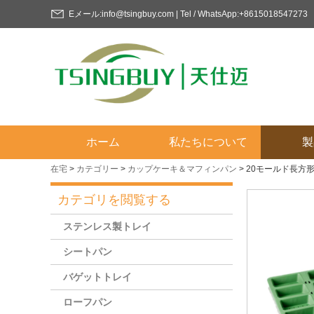
Eメール:info@tsingbuy.com | Tel / WhatsApp:+8615018547273
ホーム
私たちについて
製
在宅
>
カテゴリー
>
カップケーキ＆マフィンパン
>
20モールド長方
カテゴリを閲覧する
ステンレス製トレイ
シートパン
バゲットトレイ
ローフパン