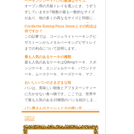
ベクションオーブン（プルー
ずしていますか?複数の最も一般的なサイズ
ファー付き）
があり、他の多くの異なるサイズと同様に、
どのサイズのベーキングシートパンを選択す
Cordierite Baking Pizza Stoneとその利点は
10 トレイロータリー対流オ
る必要がありますか?さまざまなサイズのベ
何ですか？
ーブンベーカリーパンオーブ
ーキング トレイの中で、最適なものと最適な
この記事では、コージェライトベーキングピ
ン
ものを選択したり、いくつかの異なるサイズ
ザストーンからメタルベーキングピザトレイ
のシート トレイのセットを選択したりして、
までの利点について説明します。
最高のベーキング パフォーマンスと最高のベ
5 トレイ電気ロータリー コン
最も人気のあるケーキの種類
ーキング効率を達成し、コストを節約できる
ベクション オーブン (プルー
最も人気のあるケーキはQifengケーキ、スポ
ファー付き)
ようにするために、何に注意する必要があり
ンジケーキ、エンジェルケーキ、パウンドケ
ますか?より多くのトレイをバーリングし、
ーキ、ムースケーキ、チーズケーキ、マフィ
私たちの労力を可能な限り節約します。
ンケーキ、Bundtケーキです。
業務用ベーカリーマシンリタ
おいしいパンのさまざまな味
ーダープルーファー
パンは、美味しい朝食とアフタヌーンティー
に欠かせない食べ物です。ここでは、世界中
で最も人気のある10種類のパンを紹介しま
す。
デュアルコントロールパン生
パン屋さんのクーシェとその使い方
地冷蔵冷凍リターダープルー
ベーカリーには高品質のベーキングカウチが
ファー
欠かせません。ここで私たちはあなたにベー
キングカウチメーカーからのパッセンジャー
認証
をお届けします。私たちは最も自然な素材で
ベーカリー使用 18 トレイパ
天板のトレイに最適な金属素材は何ですか?
あり、パンのカウチとしてふさわしいリネン
ン生地遅延プルーファー機
これは完全に真実です。金属製の天板は、食