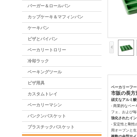
バーガー＆ロールパン
カップケーキ＆マフィンパン
ケーキパン
ピザとパイパン
ベーカリートロリー
冷却ラック
ベーキングツール
ピザ用具
ベーカリーフー
市販の長方
カスタムトレイ
頑丈なアルミ酸
ベーカリーマシン
- 商業的なベ
フェ、および毎
バンクンバスケット
強化されたイン
- 安定性と剛
プラスチックバスケット
用オーブンと生
複数の金型サイ