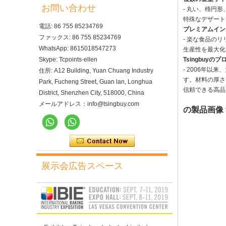
お問い合わせ
- 丸い、楕円
特殊なデザート
電話: 86 755 85234769
プレミアムイン
ファックス: 86 755 85234769
- 楽な食品の
WhatsApp: 8615018547273
生産性を最大化
Skype: Tcpoints-ellen
Tsingbuyの
- 2006年以
住所: A12 Building, Yuan Chuang Industry
す。材料の厚さ
Park, Fucheng Street, Guan lan, Longhua
信頼できる高品
District, Shenzhen City, 518000, China
メールアドレス：info@tsingbuy.com
の製品画像
展示会広告スペース
10トレイ電気ロータリーコン
ベクションオーブン（プルー
ファー付き）