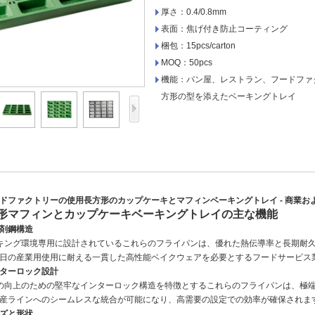
厚さ：0.4/0.8mm
表面：焦げ付き防止コーティング
梱包：15pcs/carton
MOQ：50pcs
機能：パン屋、レストラン、フードファ
方形の型を添えたベーキングトレイ
ドファクトリーの使用長方形のカップケーキとマフィンベーキングトレイ - 商業
形マフィンとカップケーキベーキングトレイの主な機能
剤鋼構造
ーキング環境専用に設計されているこれらのフライパンは、優れた熱伝導率と長期耐
日の産業用使用に耐える一貫した高性能ベイクウェアを必要とするフードサービス
ターロック設計
性の向上のための堅牢なインターロック構造を特徴とするこれらのフライパンは、極
産ラインへのシームレスな統合が可能になり、高需要の設定での効率が確保されま
ズと形状