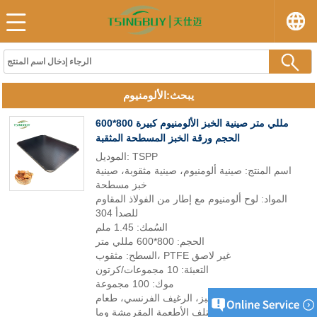
يبحث:الألومنيوم
600*800 مللي متر صينية الخبز الألومنيوم كبيرة
الحجم ورقة الخبز المسطحة المثقبة
الموديل: TSPP
اسم المنتج: صينية ألومنيوم، صينية مثقوبة، صينية
خبز مسطحة
المواد: لوح ألومنيوم مع إطار من الفولاذ المقاوم
للصدأ 304
السُمك: 1.45 ملم
الحجم: 800*600 مللي متر
السطح: مثقوب، PTFE غير لاصق
التعبئة: 10 مجموعات/كرتون
موك: 100 مجموعة
الوظيفة: خبز الخبز، الرغيف الفرنسي، طعام
المعجنات المنتفخة، مختلف الأطعمة المقرمشة وما