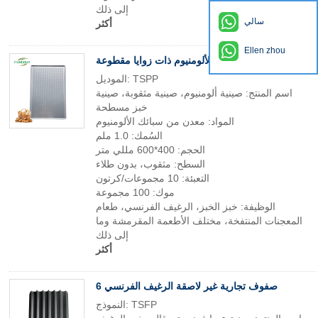
إلى ذلك
سالي
أكثر
Ellen zhou
صينية خبز مثقوبة من الألومنيوم ذات زوايا مقطوعة
الموديل: TSPP
اسم المنتج: صينية ألومنيوم، صينية مثقوبة، صينية
خبز مسطحة
المواد: معدن من سبائك الألومنيوم
السُمك: 1.0 ملم
الحجم: 400*600 مللي متر
السطح: مثقوب، بدون طلاء
التعبئة: 10 مجموعات/كرتون
موك: 100 مجموعة
الوظيفة: خبز الخبز، الرغيف الفرنسي، طعام
المعجنات المنتفخة، مختلف الأطعمة المقرمشة وما
إلى ذلك
أكثر
6 صفوف تجارية غير لاصقة الرغيف الفرنسي
النموذج: TSFP