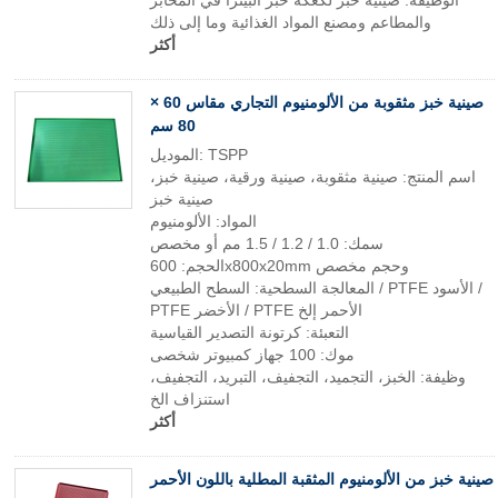
الوظيفة: صينية خبز لكعكة خبز البيتزا في المخابز
والمطاعم ومصنع المواد الغذائية وما إلى ذلك
أكثر
صينية خبز مثقوبة من الألومنيوم التجاري مقاس 60 ×
80 سم
الموديل: TSPP
اسم المنتج: صينية مثقوبة، صينية ورقية، صينية خبز،
صينية خبز
المواد: الألومنيوم
سمك: 1.0 / 1.2 / 1.5 مم أو مخصص
الحجم: 600x800x20mm وحجم مخصص
المعالجة السطحية: السطح الطبيعي / PTFE الأسود /
PTFE الأخضر / PTFE الأحمر إلخ
التعبئة: كرتونة التصدير القياسية
موك: 100 جهاز كمبيوتر شخصى
وظيفة: الخبز، التجميد، التجفيف، التبريد، التجفيف،
استنزاف الخ
أكثر
صينية خبز من الألومنيوم المثقبة المطلية باللون الأحمر