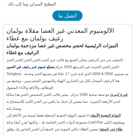
المطبخ المنزلي وما إلى ذلك
اتصل بنا
الألومنيوم المعدني غير العصا مقلاة بولمان
رغيف بولمان مع غطاء
الميزات الرئيسية لحجم مخصص غير عصا مزدحمة بولمان
الرغيف مع غطاء
اكتشف سر خبز الرغيف محلي الصنع مع قالب خبز الخبز الخبز الخبز الخبز الخبز
.
الخبز الخبز الخبيث غير المرتفع 1500 جرام
مصنّع عموم خبز رغيف في الصين
Tsingbuy ، الذي لديه فرن 17 عامًا في تصنيع الخبز وخدمة ODM & OEM. تم تصميم
هذا الرغيف الممتاز لكل من الخبازين الهواة والمهنيين المتمرسين ، ويجمع بين
الوظائف والأناقة والأداء المتفوق.
قدرة كبيرة:
مع سعة سخية 1500 جرام ، يعتبر قالب الخبز المحمص الخبز هذا مثاليًا
لخبز الأرغفة الكبيرة ، مما يضمن أن لديك ما يكفي من الخبز اللذيذ للاستمتاع به
ومشاركته.
النهاية الذهبية الأنيقة:
لا تضيف النهاية الذهبية المذهلة فقط لمسة من الأناقة إلى
مجموعة أدوات الخبز الخاصة بك ، ولكنها تعزز أيضًا متانة Loaf Pan ومقاومة البلى.
طلاء غير لاصقة:
يضمن الطلاء عالي الجودة غير لاصقة أن الخبز الخاص بك يطلق