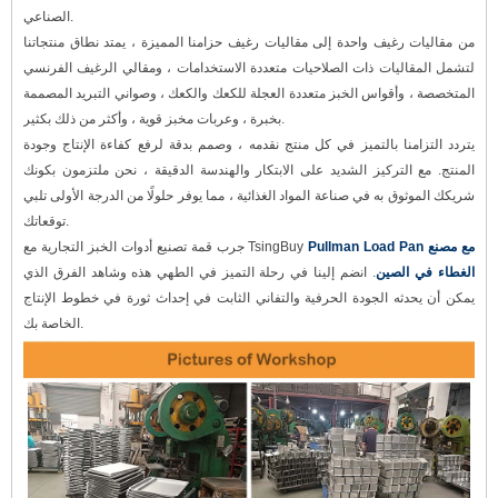
الصناعي.
من مقاليات رغيف واحدة إلى مقاليات رغيف حزامنا المميزة ، يمتد نطاق منتجاتنا
لتشمل المقاليات ذات الصلاحيات متعددة الاستخدامات ، ومقالي الرغيف الفرنسي
المتخصصة ، وأقواس الخبز متعددة العجلة للكعك والكعك ، وصواني التبريد المصممة
بخبرة ، وعربات مخبز قوية ، وأكثر من ذلك بكثير.
يتردد التزامنا بالتميز في كل منتج نقدمه ، وصمم بدقة لرفع كفاءة الإنتاج وجودة
المنتج. مع التركيز الشديد على الابتكار والهندسة الدقيقة ، نحن ملتزمون بكونك
شريكك الموثوق به في صناعة المواد الغذائية ، مما يوفر حلولًا من الدرجة الأولى تلبي
توقعاتك.
Pullman Load Pan مع مصنع
جرب قمة تصنيع أدوات الخبز التجارية مع TsingBuy
الغطاء في الصين
.
انضم إلينا في رحلة التميز في الطهي هذه وشاهد الفرق الذي
يمكن أن يحدثه الجودة الحرفية والتفاني الثابت في إحداث ثورة في خطوط الإنتاج
الخاصة بك.