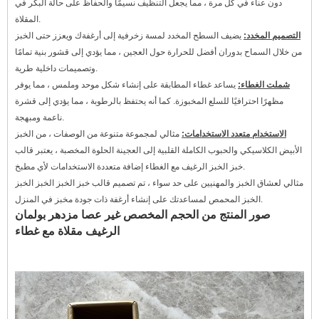
دون عناء في كل مرة ، مما يجعل التنظيف نسيمًا والحفاظ على حالة البكر في
المقلاة.
التصميم المخدد:
يضيف السطح المخدد لمسة زخرفية إلى أرغفةك ويعزز حتى الخبز
من خلال السماح بدوران أفضل للحرارة حول العجين ، مما يؤدي إلى قشور بنية تمامًا
وتصميمات داخلية طرية.
شملت الغطاء:
يساعد غطاء المطابقة على إنشاء شكل موحد وملمس ، مما يوفر
مظهرًا احترافيًا للسلع المخبوزة. كما أنه يحتفظ بالرطوبة ، مما يؤدي إلى قشرة
ناعمة ومبهجة.
الاستخدام متعدد الاستخدامات:
مثالي لمجموعة متنوعة من الوصفات ، من الخبز
الأبيض الكلاسيكي والحبوب الكاملة القلبية إلى العجينة الحلوة المخصبة ، يعتبر قالب
خبز الخبز الرغيف مع الغطاء إضافة متعددة الاستخدامات لأي مطبخ.
مثالي لعشاق الخبز والمهنيين على حد سواء ، تم تصميم قالب خبز الخبز الخبز الخبز
الخبز المحمص لمساعدتك على إنشاء أرغفة ذات جودة مخبز في المنزل.
صور المنتج من الحجم المخصص غير عصا مزدهر بولمان
الرغيف مقلاة مع غطاء