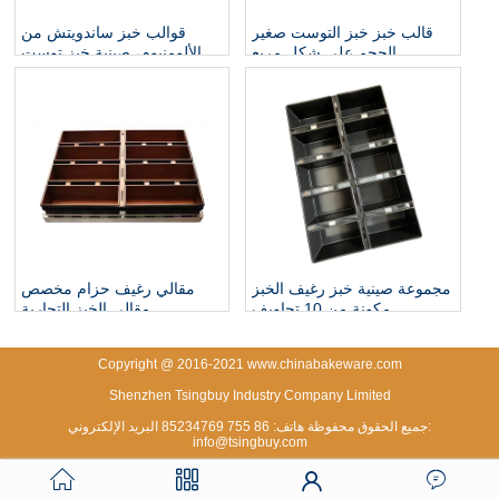
قالب خبز خبز التوست صغير
قوالب خبز ساندويتش من
الحجم على شكل مربع
الألومنيوم، صينية خبز توست
رغيف القصدير مع جوفاء
مجموعة صينية خبز رغيف الخبز
مقالي رغيف حزام مخصص
مكونة من 10 تجاويف
مقالي الخبز التجارية
Copyright @ 2016-2021 www.chinabakeware.com
Shenzhen Tsingbuy Industry Company Limited
جميع الحقوق محفوظة هاتف: 86 755 85234769 البريد الإلكتروني:
info@tsingbuy.com