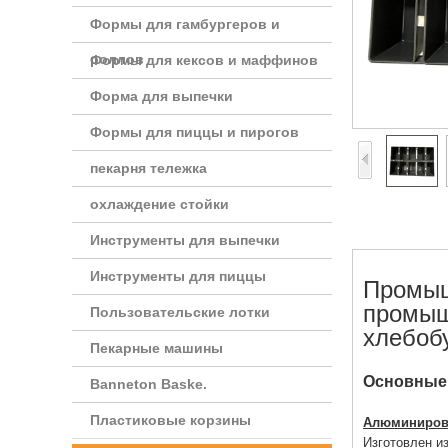
Формы для гамбургеров и
роллов
Формы для кексов и маффинов
Форма для выпечки
Формы для пиццы и пирогов
пекарня тележка
охлаждение стойки
Инструменты для выпечки
Инструменты для пиццы
Промыш
промыш
Пользовательские лотки
хлебоб
Пекарные машины
Основные 
Banneton Baske.
Пластиковые корзины
Алюминирова
Изготовлен и