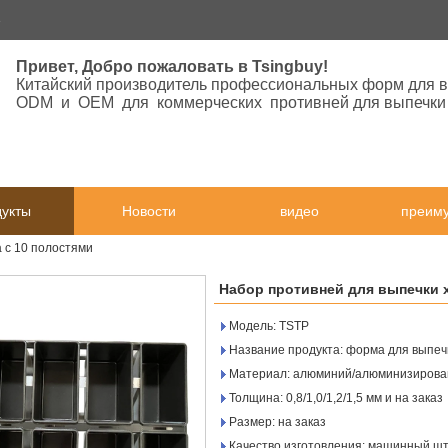
3
Привет, Добро пожаловать в Tsingbuy!
Китайский производитель профессиональных форм для 
ODM и OEM для коммерческих противней для выпечки
укты
Новости
видео
преим
 с 10 полостями
Набор противней для выпечки х
Модель: TSTP
Название продукта: форма для выпеч
Материал: алюминий/алюминизирован
Толщина: 0,8/1,0/1,2/1,5 мм и на заказ
Размер: на заказ
Качество изготовления: машинный шт