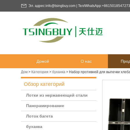
Эл. адрес:info@tsingbuy.com | Тел/WhatsApp:+861501854727
Домой
О нас
Прод
Дом
>
Категория
>
буханка
>
Набор противней для выпечки хлеба
Обзор категорий
Лотки из нержавеющей стали
Панорамирование
Лоток багета
буханка