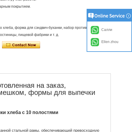
гарным покрытием.
о хлеба, форма для сэндвич-буханки, набор противней для хлеба
Салли
остиницы, пищевой фабрики и т. д.
Ellen zhou
товленная на заказ,
мешком, формы для выпечки
и хлеба с 10 полостями
ванной стальной рамы, обеспечивающей превосходную