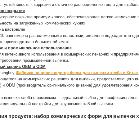
ь, устойчивость к коррозии и отличное распределение тепла для стабил
ое покрытие
игарное покрытие премиум-класса, обеспечивающее легкое извлечение в
ьность на загруженных коммерческих кухнях.
 на кастрюлю
 10 равномерно расположенными полостями, идеально подходит для одн
ь производства в больших объемах.
е и промышленное использование
ля интенсивного использования в коммерческих пекарнях и предприятиях
требования промышленной выпечки.
мый сервис OEM и ODM
Tsingbuy
Фабрика по производству форм для выпечки хлеба в Китае
ющегося на коммерческих решениях для выпечки, предоставляющего и
) и ODM (производитель оригинального дизайна) для удовлетворения ко
я выпечки хлеба с ремешком — идеальный выбор для профессионалов, 
индивидуальной настройки для крупномасштабной выпечки.
ия продукта: набор коммерческих форм для выпечки х