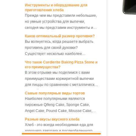
собственности каждого пекаря и
приготовления хлеба
печь для выпечки хлеба
домохозяйки.
Прежде чем мы представили небольшие,
но умные устройства для выпечки,
Электрическая
сегодня мы представим инструменты и
ротационная
конвекционная печь на 10
оборудование, необходимые для
Каков оптимальный размер противня?
противней с расстойным
приготовления хлеба.
Вы волнуетесь, когда решаете выбрать
шкафом
противень для своей духовки?
Ротационная
Существует несколько наиболее
конвекционная печь на 10
распространенных размеров, и, наряду с
противней, хлебопекарная
Что такое Cordierite Baking Pizza Stone и
печь для хлеба
другими размерами, противень какого
его преимущества?
размера следует выбрать? Что мы
В этом отрывке мы поделимся с вами
Электрическая
должны отметить среди противней
преимуществами коржиритной выпечки
ротационная
разных размеров, чтобы мы могли
для пиццы по сравнению с металлической
конвекционная печь на 5
выбрать лучший и наиболее подходящий,
формой для выпечки.
противней с расстойным
Самые популярные виды тортов
или выбрать набор противней с
шкафом
Наиболее популярными являются
несколькими различными размерами,
пирожные Qifeng Cake, Sponge Cake,
Расстойка-замедлитель
достигая наилучших характеристик
для коммерческих
Angel Cake, Pound Cake, Mousse Cake,
выпечки и максимальной эффективности
хлебопекарных машин
Cheese Cake, Muffin Cake, Bundt Cake.
Разные вкусы вкусного хлеба
выпечки, экономя затраты. чтобы
Хлеб - это всегда необходимая еда для
закопать больше лотков и максимально
хорошего завтрака и послеобеденного
Расстойка-замедлитель
сэкономить наш труд.
для хлебного теста с
чая. Здесь мы представляем 10 самых
двойным контролем,
популярных видов хлеба во всем мире.