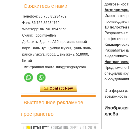
долговечност
Свяжитесь с нами
Антипригарн
Имеет антипр
Телефон: 86 755 85234769
производител
Факс: 86 755 85234769
10 полостей
WhatsApp: 8615018547273
Разработан с
Скайп: Tcpoints-ellen
эффективност
Добавить: Здание A12, промышленный
Коммерческо
парк Юань Чуан, улица Фучэн, Гуань Лань,
Разработан д
район Лунхуа, город Шэньчжэнь, 518000,
выдерживать 
Китай
Настраивае
Электронная почта: info@tsingbuy.com
Предложено 
специализиру
оборудования
Эта форма дл
возможность 
Выставочное рекламное
Изображен
пространство
хлеба
Электрическая