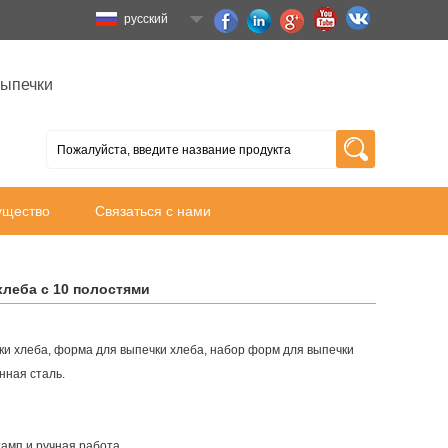
русский
выпечки
ущество
Связаться с нами
леба с 10 полостями
ки хлеба, форма для выпечки хлеба, набор форм для выпечки
ная сталь.
амп и ручная работа.