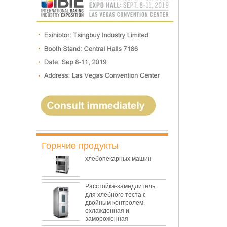
ротационная
конвекционная печь на 10
противней с расстойным
шкафом
Ротационная
конвекционная печь на 10
противней, хлебопекарная
печь для хлеба
Электрическая
ротационная
конвекционная печь на 5
противней с расстойным
шкафом
Расстойка-замедлитель
для коммерческих
Горячие продукты
хлебопекарных машин
Расстойка-замедлитель
для хлебного теста с
двойным контролем,
охлажденная и
замороженная
Пекарня использует 18