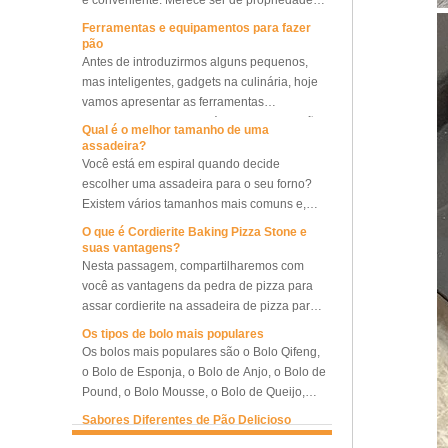
pão
Forno de convecção rotativo
Antes de introduzirmos alguns pequenos,
elétrico de 10 bandejas com
mas inteligentes, gadgets na culinária, hoje
provador
vamos apresentar as ferramentas
e equipamentos necessários para fazer pão.
Qual é o melhor tamanho de uma
Forno de convecção rotativo
assadeira?
com 10 bandejas, forno de
Você está em espiral quando decide
pão de padaria
escolher uma assadeira para o seu forno?
Existem vários tamanhos mais comuns e,
juntamente com outros tamanhos diferentes,
Forno de convecção rotativo
O que é Cordierite Baking Pizza Stone e
que tamanho de assadeira deve ser
elétrico de 5 bandejas com
suas vantagens?
provador
escolhido? O que devemos observar entre
Nesta passagem, compartilharemos com
as bandejas de diferentes tamanhos, para
você as vantagens da pedra de pizza para
que possamos escolher a melhor e a mais
assar cordierite na assadeira de pizza para
Provador de retardador de
adequada, ou optar por um conjunto de
assar metal.
máquina de padaria
Os tipos de bolo mais populares
bandejas com vários tamanhos diferentes,
comercial
Os bolos mais populares são o Bolo Qifeng,
alcançando o melhor desempenho de
o Bolo de Esponja, o Bolo de Anjo, o Bolo de
cozimento e maior eficiência de cozimento,
Pound, o Bolo Mousse, o Bolo de Queijo,
Proofer congelado
economizando custos para queimar mais
o Muffin Cake, o Bundt Cake.
refrigerado do retardador da
Sabores Diferentes de Pão Delicioso
bandejas e economizar nosso trabalho o
massa de pão de controle
O pão é sempre um alimento indispensável
máximo possível.
duplo
para um bom café da manhã e chá da tarde.
Aqui apresentamos 10 tipos de pão mais