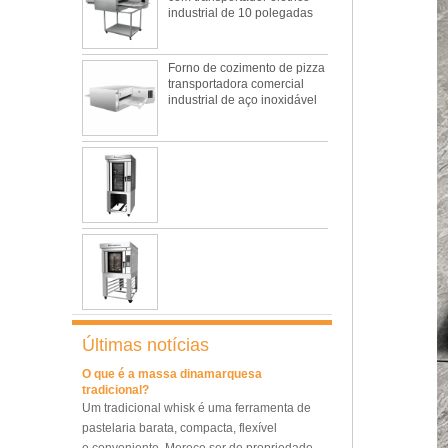
Qual é o melhor material de metal para
Forno de cozimento de pizza
uma assadeira?
transportadora comercial
industrial de aço inoxidável
Isso é totalmente a verdade. A assadeira de
metal ainda é o papel principal no mercado
de assadeiras com suas características de
segurança alimentar, excelente
O problema mais comum e as 10 razões
condutividade térmica, boa durabilidade,
para fazer pão
longa vida útil e baixo preço.
Nesta passagem, vamos falar sobre
o problema mais comum e as causas que
podem ser.
Quais são os principais fatores que afetam
a formação de glúten
Como um dos materiais mais comuns
e básicos do cozimento diário, a farinha não
Forno de convecção para
padaria 10 bandejas Forno
é tão simples quanto parecemos, o que
de rack giratório
torna os padeiros muito difíceis de controlar
O que é a massa dinamarquesa
Últimas notícias
seu desempenho.
tradicional?
Um tradicional whisk é uma ferramenta de
Forno elétrico comercial para
pastelaria barata, compacta, flexível
cozimento de pão com 8
e conveniente. Merece ser de propriedade
bandejas
de todos os padeiros e donas de casa.
Ferramentas e equipamentos para fazer