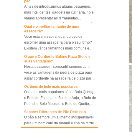
mas inteligentes, gadgets na culinária, hoje
provador
vamos apresentar as ferramentas
e equipamentos necessários para fazer pão.
Qual é o melhor tamanho de uma
Forno de convecção rotativo
assadeira?
com 10 bandejas, forno de
Você está em espiral quando decide
pão de padaria
escolher uma assadeira para o seu forno?
Existem vários tamanhos mais comuns e,
juntamente com outros tamanhos diferentes,
Forno de convecção rotativo
O que é Cordierite Baking Pizza Stone e
que tamanho de assadeira deve ser
elétrico de 5 bandejas com
suas vantagens?
provador
escolhido? O que devemos observar entre
Nesta passagem, compartilharemos com
as bandejas de diferentes tamanhos, para
você as vantagens da pedra de pizza para
que possamos escolher a melhor e a mais
assar cordierite na assadeira de pizza para
Provador de retardador de
adequada, ou optar por um conjunto de
assar metal.
máquina de padaria
Os tipos de bolo mais populares
bandejas com vários tamanhos diferentes,
comercial
Os bolos mais populares são o Bolo Qifeng,
alcançando o melhor desempenho de
o Bolo de Esponja, o Bolo de Anjo, o Bolo de
cozimento e maior eficiência de cozimento,
Pound, o Bolo Mousse, o Bolo de Queijo,
Proofer congelado
economizando custos para queimar mais
o Muffin Cake, o Bundt Cake.
refrigerado do retardador da
Sabores Diferentes de Pão Delicioso
bandejas e economizar nosso trabalho o
massa de pão de controle
O pão é sempre um alimento indispensável
máximo possível.
duplo
para um bom café da manhã e chá da tarde.
Aqui apresentamos 10 tipos de pão mais
Máquina de prova de
populares em todo o mundo.
O que é o Baker Couche e como usá-lo
retardador de massa de pão
com 18 bandejas para uso
Couche de cozimento de alta qualidade é