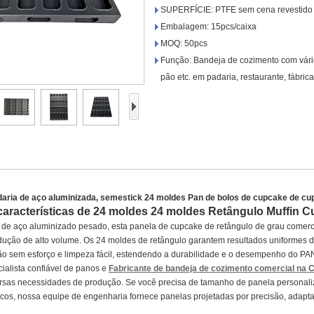
SUPERFÍCIE: PTFE sem cena revestido
Embalagem: 15pcs/caixa
MOQ: 50pcs
Função: Bandeja de cozimento com vário
pão etc. em padaria, restaurante, fábric
aria de aço aluminizada, semestick 24 moldes Pan de bolos de cupcake de c
 características de 24 moldes 24 moldes Retângulo Muffin
r de aço aluminizado pesado, esta panela de cupcake de retângulo de grau comercia
dução de alto volume. Os 24 moldes de retângulo garantem resultados uniformes d
ão sem esforço e limpeza fácil, estendendo a durabilidade e o desempenho do PAN
alista confiável de panos e
Fabricante de bandeja de cozimento comercial na 
ersas necessidades de produção. Se você precisa de tamanho de panela personali
icos, nossa equipe de engenharia fornece panelas projetadas por precisão, adap