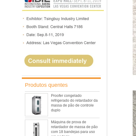
Forno de convecção rotativo
com 10 bandejas, forno de
pão de padaria
Forno de convecção rotativo
elétrico de 5 bandejas com
provador
Provador de retardador de
máquina de padaria
comercial
Produtos quentes
Proofer congelado
refrigerado do retardador da
massa de pão de controle
duplo
Máquina de prova de
retardador de massa de pão
com 18 bandejas para uso
em padaria