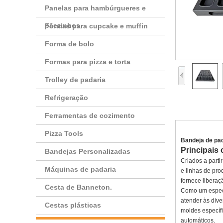
Panelas para hambúrgueres e
pãezinhos
Formas para cupcake e muffin
Forma de bolo
Formas para pizza e torta
Trolley de padaria
Refrigeração
Ferramentas de cozimento
Pizza Tools
Bandeja de pad
Principais
Bandejas Personalizadas
Criados a parti
Máquinas de padaria
e linhas de pro
fornece liberaç
Cesta de Banneton.
Como um especi
atender às div
Cestas plásticas
moldes específ
automáticos.