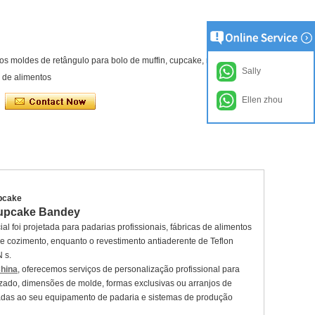
s moldes de retângulo para bolo de muffin, cupcake, mini pão de
Sally
a de alimentos
Ellen zhou
upcake
 Cupcake Bandey
l foi projetada para padarias profissionais, fábricas de alimentos
e cozimento, enquanto o revestimento antiaderente de Teflon
 s.
China
, oferecemos serviços de personalização profissional para
zado, dimensões de molde, formas exclusivas ou arranjos de
tadas ao seu equipamento de padaria e sistemas de produção