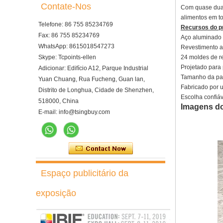
Contate-Nos
Com quase duas
alimentos em t
Telefone: 86 755 85234769
Recursos do p
Fax: 86 755 85234769
Aço aluminado p
WhatsApp: 8615018547273
Revestimento an
Skype: Tcpoints-ellen
24 moldes de re
Projetado para 
Adicionar: Edifício A12, Parque Industrial
Tamanho da pan
Yuan Chuang, Rua Fucheng, Guan lan,
Fabricado por 
Distrito de Longhua, Cidade de Shenzhen,
Escolha confiáv
518000, China
Imagens do
E-mail: info@tsingbuy.com
Espaço publicitário da
Forno de convecção rotativo
exposição
elétrico de 10 bandejas com
provador