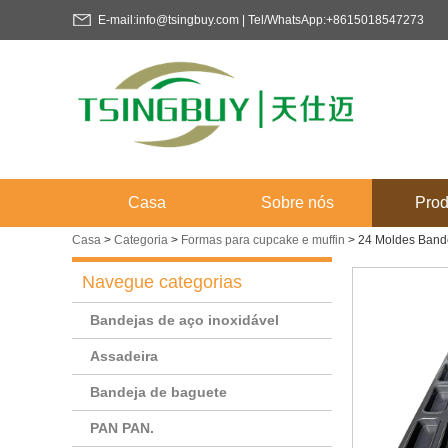
E-mail:info@tsingbuy.com | Tel/WhatsApp:+8615018547273
Casa
Sobre nós
Prod
Casa
>
Categoria
>
Formas para cupcake e muffin
>
24 Moldes Bande
Navegue categorias
Bandejas de aço inoxidável
Assadeira
Bandeja de baguete
PAN PAN.