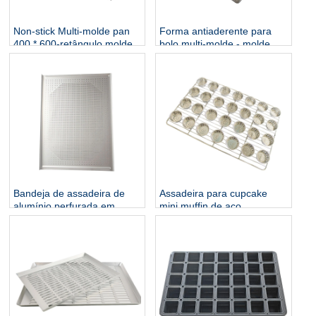
Non-stick Multi-molde pan
Forma antiaderente para
400 * 600-retângulo molde
bolo multi-molde - molde
100 quadrado
Bandeja de assadeira de
Assadeira para cupcake
alumínio perfurada em
mini muffin de aço
forma de U
inoxidável