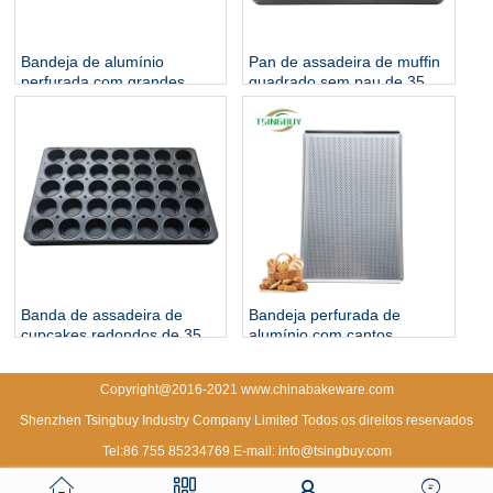
Bandeja de alumínio
Pan de assadeira de muffin
perfurada com grandes
quadrado sem pau de 35
furos
milhas
Banda de assadeira de
Bandeja perfurada de
cupcakes redondos de 35
alumínio com cantos
xícara
cortados
Copyright@2016-2021 www.chinabakeware.com
Shenzhen Tsingbuy Industry Company Limited Todos os direitos reservados
Tel:86 755 85234769 E-mail: info@tsingbuy.com