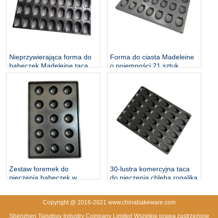
Nieprzywierająca forma do
Forma do ciasta Madeleine
babeczek Madeleine taca
o pojemności 21 sztuk.
do pieczenia
Blacha do pieczenia
Zestaw foremek do
30-lustra komercyjna taca
pieczenia babeczek w
do pieczenia chleba rogalika
kształcie kuli, 15 sztuk
Copyright @ 2016-2021 www.chinabakeware.com
Shenzhen Tsingbuy Industry Company Limited Wszelkie prawa zastrzeżone