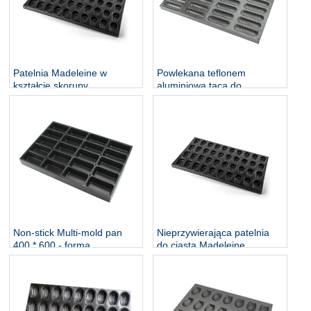
Patelnia Madeleine w
Powlekana teflonem
kształcie skorupy
aluminiowa taca do
przemysłowej
pieczenia hot dogów 400 *
600MM
Non-stick Multi-mold pan
Nieprzywierająca patelnia
400 * 600 - forma
do ciasta Madeleine
prostokątna